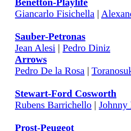
Benetton-Playlife
Giancarlo Fisichella
|
Alexan
Sauber-Petronas
Jean Alesi
|
Pedro Diniz
Arrows
Pedro De la Rosa
|
Toranosu
Stewart-Ford Cosworth
Rubens Barrichello
|
Johnny 
Prost-Peugeot