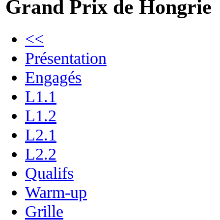
Grand Prix de Hongrie
<<
Présentation
Engagés
L1.1
L1.2
L2.1
L2.2
Qualifs
Warm-up
Grille