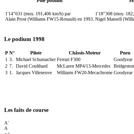
Pole position
Me
1'14"631 (moy. 191,406 km/h) par
1'18"308 (moy. 182
Alain Prost (Williams FW15-Renault) en 1993.
Nigel Mansell (Wil
Le podium 1998
P
N°
Pilote
Châssis-Moteur
Pneu
1
3.
Michael Schumacher
Ferrari F300
Goodyear
2
7.
David Coulthard
McLaren MP4/13-Mercedes
Bridgesto
3
1.
Jacques Villeneuve
Williams FW20-Mecachrome
Goodyear
Les faits de course
-
A
A
+