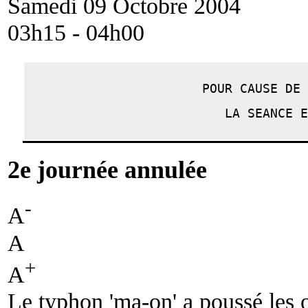
Samedi 09 Octobre 2004
03h15 - 04h00
POUR CAUSE DE 
LA SEANCE E
2e journée annulée
-
A
A
+
A
Le typhon 'ma-on' a poussé les o