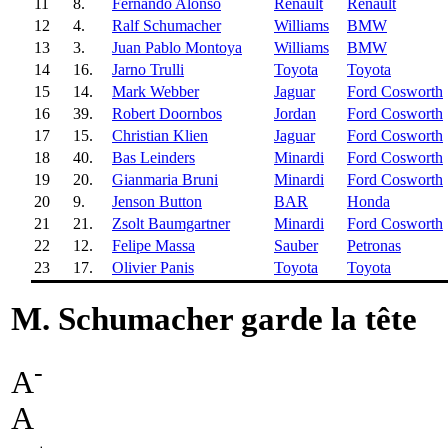
11
8.
Fernando Alonso
Renault
Renault
12
4.
Ralf Schumacher
Williams
BMW
13
3.
Juan Pablo Montoya
Williams
BMW
14
16.
Jarno Trulli
Toyota
Toyota
15
14.
Mark Webber
Jaguar
Ford Cosworth
16
39.
Robert Doornbos
Jordan
Ford Cosworth
17
15.
Christian Klien
Jaguar
Ford Cosworth
18
40.
Bas Leinders
Minardi
Ford Cosworth
19
20.
Gianmaria Bruni
Minardi
Ford Cosworth
20
9.
Jenson Button
BAR
Honda
21
21.
Zsolt Baumgartner
Minardi
Ford Cosworth
22
12.
Felipe Massa
Sauber
Petronas
23
17.
Olivier Panis
Toyota
Toyota
M. Schumacher garde la tête
-
A
A