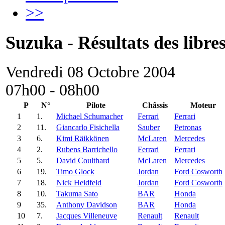
>>
Suzuka - Résultats des libres
Vendredi 08 Octobre 2004
07h00 - 08h00
P
N°
Pilote
Châssis
Moteur
1
1.
Michael Schumacher
Ferrari
Ferrari
2
11.
Giancarlo Fisichella
Sauber
Petronas
3
6.
Kimi Räikkönen
McLaren
Mercedes
4
2.
Rubens Barrichello
Ferrari
Ferrari
5
5.
David Coulthard
McLaren
Mercedes
6
19.
Timo Glock
Jordan
Ford Cosworth
7
18.
Nick Heidfeld
Jordan
Ford Cosworth
8
10.
Takuma Sato
BAR
Honda
9
35.
Anthony Davidson
BAR
Honda
10
7.
Jacques Villeneuve
Renault
Renault