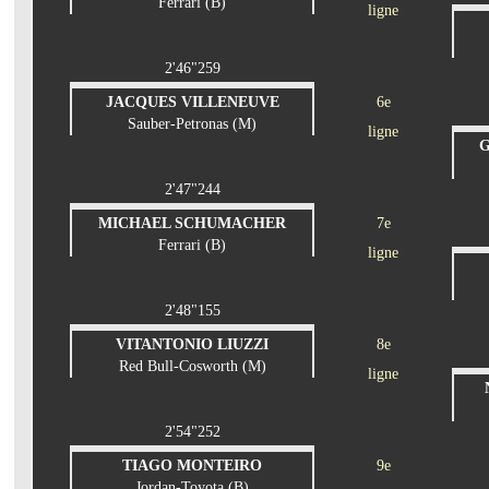
Ferrari (B)
ligne
2'46"259
JACQUES VILLENEUVE
6e
Sauber-Petronas (M)
ligne
G
2'47"244
MICHAEL SCHUMACHER
7e
Ferrari (B)
ligne
2'48"155
VITANTONIO LIUZZI
8e
Red Bull-Cosworth (M)
ligne
2'54"252
TIAGO MONTEIRO
9e
Jordan-Toyota (B)