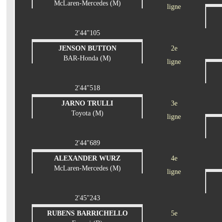
McLaren-Mercedes (M)
ligne
2'44"105
JENSON BUTTON
2e
BAR-Honda (M)
ligne
2'44"518
JARNO TRULLI
3e
Toyota (M)
ligne
2'44"689
ALEXANDER WURZ
4e
McLaren-Mercedes (M)
ligne
2'45"243
RUBENS BARRICHELLO
5e