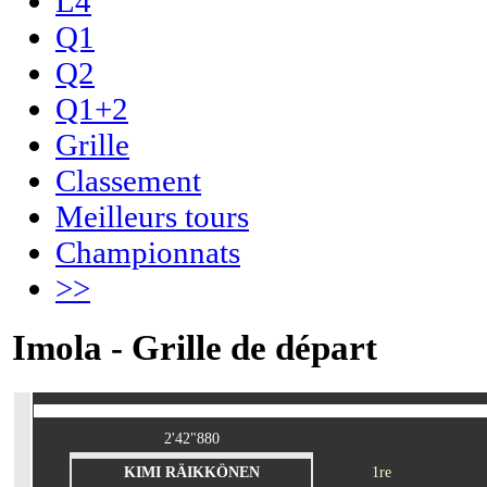
L4
Q1
Q2
Q1+2
Grille
Classement
Meilleurs tours
Championnats
>>
Imola - Grille de départ
2'42"880
KIMI RÄIKKÖNEN
1re