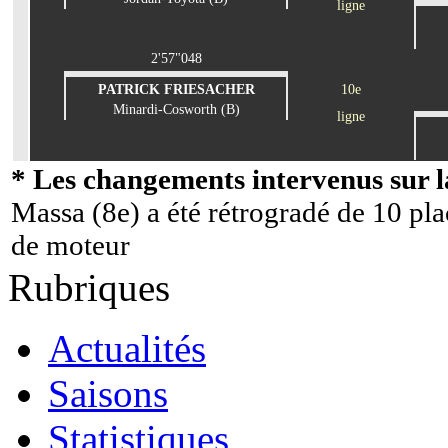
ligne
2'57"048
PATRICK FRIESACHER
10e
Minardi-Cosworth (B)
ligne
* Les changements intervenus sur la
Massa (8e) a été rétrogradé de 10 pl
de moteur
Rubriques
Actualités
Saisons
Statistiques