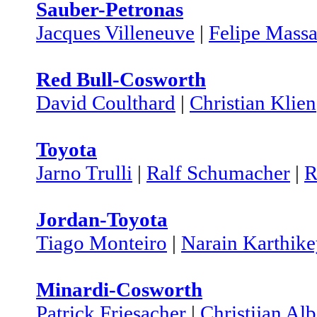
Sauber-Petronas
Jacques Villeneuve
|
Felipe Mass
Red Bull-Cosworth
David Coulthard
|
Christian Klien
Toyota
Jarno Trulli
|
Ralf Schumacher
|
R
Jordan-Toyota
Tiago Monteiro
|
Narain Karthik
Minardi-Cosworth
Patrick Friesacher
|
Christijan Alb