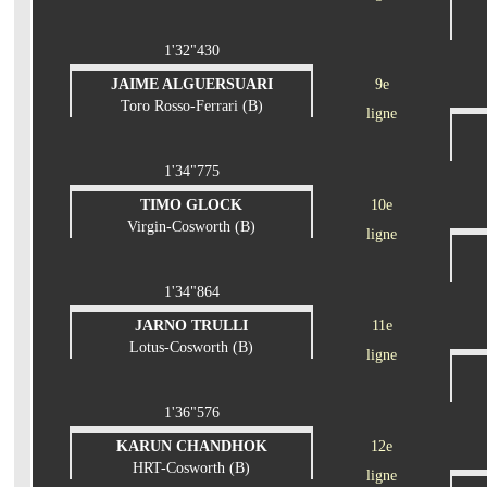
1'32"430
JAIME ALGUERSUARI
9e
Toro Rosso-Ferrari (B)
ligne
1'34"775
TIMO GLOCK
10e
Virgin-Cosworth (B)
ligne
1'34"864
JARNO TRULLI
11e
Lotus-Cosworth (B)
ligne
1'36"576
KARUN CHANDHOK
12e
HRT-Cosworth (B)
ligne