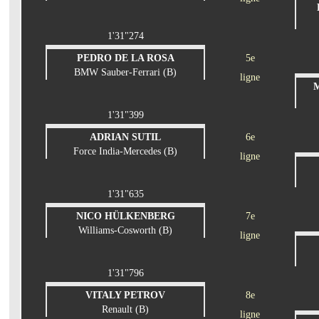
1'31"274
PEDRO DE LA ROSA
5e
BMW Sauber-Ferrari (B)
ligne
1'31"399
ADRIAN SUTIL
6e
Force India-Mercedes (B)
ligne
1'31"635
NICO HÜLKENBERG
7e
Williams-Cosworth (B)
ligne
1'31"796
VITALY PETROV
8e
Renault (B)
ligne