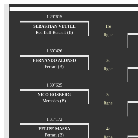
1'29"615
SEBASTIAN VETTEL
1re
Red Bull-Renault (B)
ligne
1'30"426
FERNANDO ALONSO
2e
Ferrari (B)
ligne
1'30"625
NICO ROSBERG
3e
Mercedes (B)
ligne
1'31"172
FELIPE MASSA
4e
Ferrari (B)
ligne