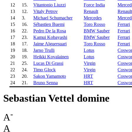
12
15.
Vitantonio Liuzzi
Force India
Merced
13
12.
Vitaly Petrov
Renault
Renault
14
3.
Michael Schumacher
Mercedes
Merced
15
16.
Sébastien Buemi
Toro Rosso
Ferrari
16
22.
Pedro De la Rosa
BMW Sauber
Ferrari
17
23.
Kamui Kobayashi
BMW Sauber
Ferrari
18
17.
Jaime Alguersuari
Toro Rosso
Ferrari
19
18.
Jarno Trulli
Lotus
Coswor
20
19.
Heikki Kovalainen
Lotus
Coswor
21
25.
Lucas Di Grassi
Virgin
Coswor
22
24.
Timo Glock
Virgin
Coswor
23
20.
Sakon Yamamoto
HRT
Coswor
24
21.
Bruno Senna
HRT
Coswor
Sebastian Vettel domine
-
A
A