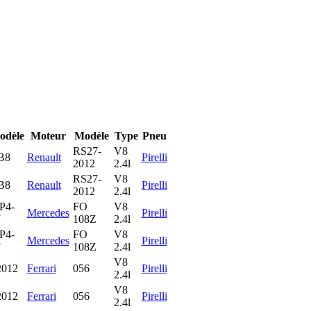
odèle
Moteur
Modèle
Type
Pneu
RS27-
V8
B8
Renault
Pirelli
2012
2.4l
RS27-
V8
B8
Renault
Pirelli
2012
2.4l
P4-
FO
V8
Mercedes
Pirelli
7
108Z
2.4l
P4-
FO
V8
Mercedes
Pirelli
7
108Z
2.4l
V8
2012
Ferrari
056
Pirelli
2.4l
V8
2012
Ferrari
056
Pirelli
2.4l