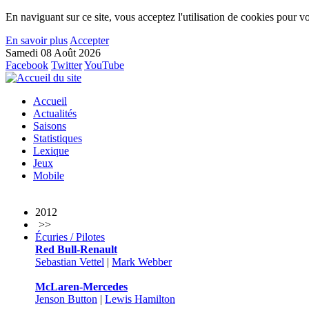
En naviguant sur ce site, vous acceptez l'utilisation de cookies pour vo
En savoir plus
Accepter
Samedi 08 Août 2026
Facebook
Twitter
YouTube
Accueil
Actualités
Saisons
Statistiques
Lexique
Jeux
Mobile
2012
>>
Écuries / Pilotes
Red Bull-Renault
Sebastian Vettel
|
Mark Webber
McLaren-Mercedes
Jenson Button
|
Lewis Hamilton