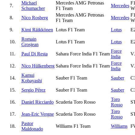
Michael
Mercedes AMG Petronas
F
7.
Mercedes
Schumacher
F1 Team
W
Mercedes AMG Petronas
F
8.
Nico Rosberg
Mercedes
F1 Team
W
9.
Kimi Räikkönen
Lotus F1 Team
Lotus
E
Romain
10.
Lotus F1 Team
Lotus
E
Grosjean
Force
11.
Paul Di Resta
Sahara Force India F1 Team
V
India
Force
12.
Nico Hülkenberg
Sahara Force India F1 Team
V
India
Kamui
14.
Sauber F1 Team
Sauber
C
Kobayashi
15.
Sergio Pérez
Sauber F1 Team
Sauber
C
Toro
16.
Daniel Ricciardo
Scuderia Toro Rosso
S
Rosso
Toro
17.
Jean-Eric Vergne
Scuderia Toro Rosso
S
Rosso
Pastor
18.
Williams F1 Team
Williams
F
Maldonado