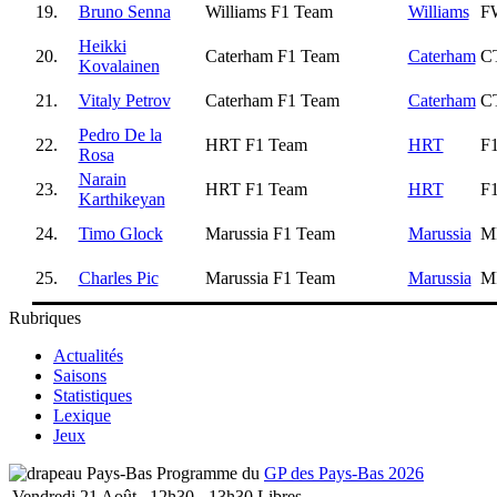
19.
Bruno Senna
Williams F1 Team
Williams
F
Heikki
20.
Caterham F1 Team
Caterham
C
Kovalainen
21.
Vitaly Petrov
Caterham F1 Team
Caterham
C
Pedro De la
22.
HRT F1 Team
HRT
F
Rosa
Narain
23.
HRT F1 Team
HRT
F
Karthikeyan
24.
Timo Glock
Marussia F1 Team
Marussia
M
25.
Charles Pic
Marussia F1 Team
Marussia
M
Rubriques
Actualités
Saisons
Statistiques
Lexique
Jeux
Programme du
GP des Pays-Bas 2026
Vendredi 21 Août
12h30 - 13h30
Libres