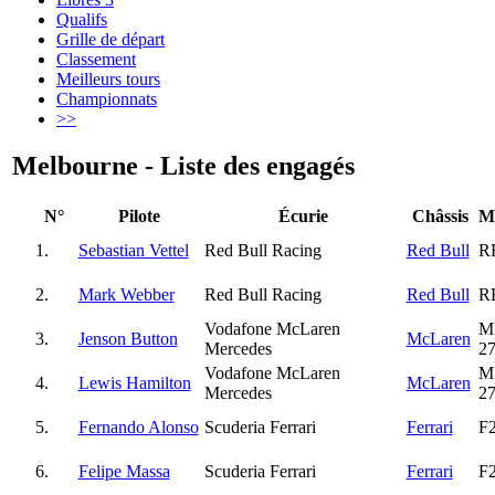
Qualifs
Grille de départ
Classement
Meilleurs tours
Championnats
>>
Melbourne - Liste des engagés
N°
Pilote
Écurie
Châssis
M
1.
Sebastian Vettel
Red Bull Racing
Red Bull
R
2.
Mark Webber
Red Bull Racing
Red Bull
R
Vodafone McLaren
M
3.
Jenson Button
McLaren
Mercedes
2
Vodafone McLaren
M
4.
Lewis Hamilton
McLaren
Mercedes
2
5.
Fernando Alonso
Scuderia Ferrari
Ferrari
F
6.
Felipe Massa
Scuderia Ferrari
Ferrari
F