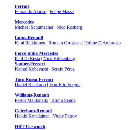
Ferrari
Fernando Alonso
|
Felipe Massa
Mercedes
Michael Schumacher
|
Nico Rosberg
Lotus-Renault
Kimi Räikkönen
|
Romain Grosjean
|
Jérôme D'Ambrosio
Force India-Mercedes
Paul Di Resta
|
Nico Hülkenberg
Sauber-Ferrari
Kamui Kobayashi
|
Sergio Pérez
Toro Rosso-Ferrari
Daniel Ricciardo
|
Jean-Eric Vergne
Williams-Renault
Pastor Maldonado
|
Bruno Senna
Caterham-Renault
Heikki Kovalainen
|
Vitaly Petrov
HRT-Cosworth