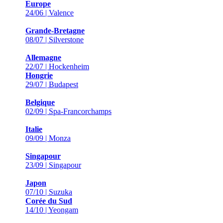
Europe
24/06 | Valence
Grande-Bretagne
08/07 | Silverstone
Allemagne
22/07 | Hockenheim
Hongrie
29/07 | Budapest
Belgique
02/09 | Spa-Francorchamps
Italie
09/09 | Monza
Singapour
23/09 | Singapour
Japon
07/10 | Suzuka
Corée du Sud
14/10 | Yeongam