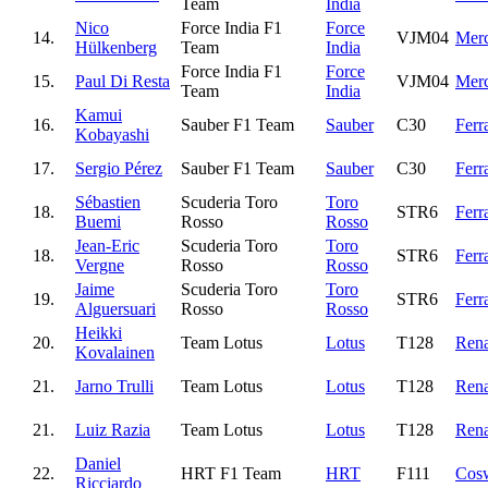
Team
India
Nico
Force India F1
Force
14.
VJM04
Mer
Hülkenberg
Team
India
Force India F1
Force
15.
Paul Di Resta
VJM04
Mer
Team
India
Kamui
16.
Sauber F1 Team
Sauber
C30
Ferra
Kobayashi
17.
Sergio Pérez
Sauber F1 Team
Sauber
C30
Ferra
Sébastien
Scuderia Toro
Toro
18.
STR6
Ferra
Buemi
Rosso
Rosso
Jean-Eric
Scuderia Toro
Toro
18.
STR6
Ferra
Vergne
Rosso
Rosso
Jaime
Scuderia Toro
Toro
19.
STR6
Ferra
Alguersuari
Rosso
Rosso
Heikki
20.
Team Lotus
Lotus
T128
Rena
Kovalainen
21.
Jarno Trulli
Team Lotus
Lotus
T128
Rena
21.
Luiz Razia
Team Lotus
Lotus
T128
Rena
Daniel
22.
HRT F1 Team
HRT
F111
Cos
Ricciardo