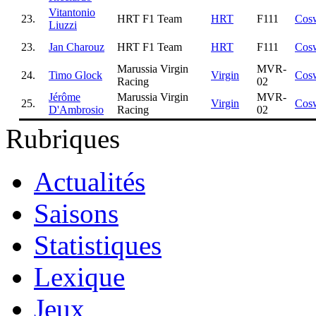
Vitantonio
23.
HRT F1 Team
HRT
F111
Cos
Liuzzi
23.
Jan Charouz
HRT F1 Team
HRT
F111
Cos
Marussia Virgin
MVR-
24.
Timo Glock
Virgin
Cos
Racing
02
Jérôme
Marussia Virgin
MVR-
25.
Virgin
Cos
D'Ambrosio
Racing
02
Rubriques
Actualités
Saisons
Statistiques
Lexique
Jeux