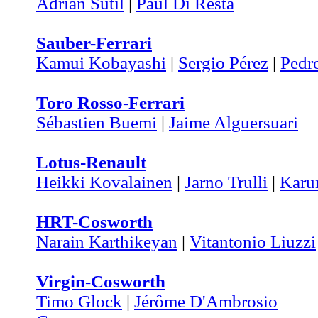
Adrian Sutil
|
Paul Di Resta
Sauber-Ferrari
Kamui Kobayashi
|
Sergio Pérez
|
Pedr
Toro Rosso-Ferrari
Sébastien Buemi
|
Jaime Alguersuari
Lotus-Renault
Heikki Kovalainen
|
Jarno Trulli
|
Karu
HRT-Cosworth
Narain Karthikeyan
|
Vitantonio Liuzzi
Virgin-Cosworth
Timo Glock
|
Jérôme D'Ambrosio