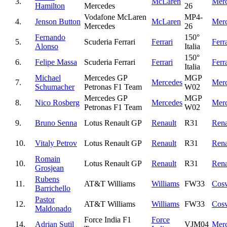
3.
McLaren
Mer
Hamilton
Mercedes
26
Vodafone McLaren
MP4-
4.
Jenson Button
McLaren
Mer
Mercedes
26
Fernando
150°
5.
Scuderia Ferrari
Ferrari
Ferra
Alonso
Italia
150°
6.
Felipe Massa
Scuderia Ferrari
Ferrari
Ferra
Italia
Michael
Mercedes GP
MGP
7.
Mercedes
Mer
Schumacher
Petronas F1 Team
W02
Mercedes GP
MGP
8.
Nico Rosberg
Mercedes
Mer
Petronas F1 Team
W02
9.
Bruno Senna
Lotus Renault GP
Renault
R31
Rena
10.
Vitaly Petrov
Lotus Renault GP
Renault
R31
Rena
Romain
10.
Lotus Renault GP
Renault
R31
Rena
Grosjean
Rubens
11.
AT&T Williams
Williams
FW33
Cos
Barrichello
Pastor
12.
AT&T Williams
Williams
FW33
Cos
Maldonado
Force India F1
Force
14.
Adrian Sutil
VJM04
Mer