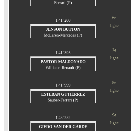
Ferrari (P)
6e
1'41"200
ligne
JENSON BUTTON
McLaren-Mercedes (P)
7e
1'41"395
ligne
PASTOR MALDONADO
Williams-Renault (P)
8e
1'41"999
ligne
ESTEBAN GUTIÉRREZ
Sauber-Ferrari (P)
9e
1'43"252
ligne
GIEDO VAN DER GARDE