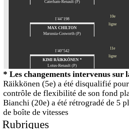
Caterham-Renault (P)
10e
1'44"198
ligne
MAX CHILTON
Marussia-Cosworth (P)
11e
1'40"542
ligne
KIMI RÄIKKÖNEN *
Lotus-Renault (P)
* Les changements intervenus sur la
Räikkönen (5e) a été disqualifié pour
contrôle de flexibilité de son fond pl
Bianchi (20e) a été rétrogradé de 5 
de boîte de vitesses
Rubriques