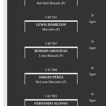
Red Bull-Renault (P)
2e
1'40"501
ligne
LEWIS HAMILTON
Mercedes (P)
3e
1'40"997
ligne
ROMAIN GROSJEAN
Lotus-Renault (P)
4e
1'41"068
ligne
SERGIO PÉREZ
McLaren-Mercedes (P)
5e
1'41"093
ligne
FERNANDO ALONSO