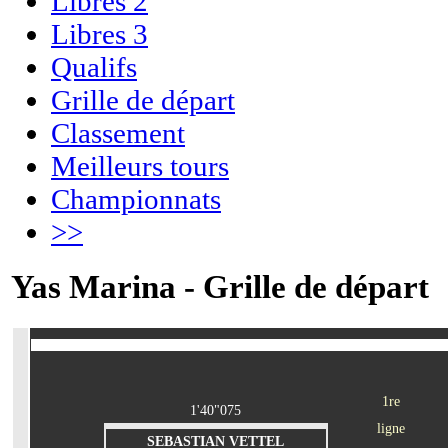
Libres 2
Libres 3
Qualifs
Grille de départ
Classement
Meilleurs tours
Championnats
>>
Yas Marina - Grille de départ
1re
1'40"075
ligne
SEBASTIAN VETTEL