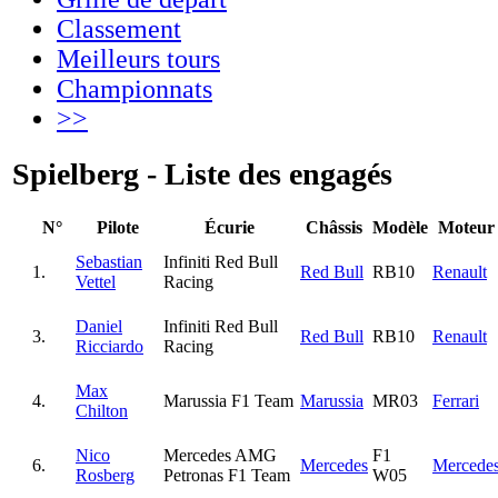
Classement
Meilleurs tours
Championnats
>>
Spielberg - Liste des engagés
N°
Pilote
Écurie
Châssis
Modèle
Moteur
Sebastian
Infiniti Red Bull
1.
Red Bull
RB10
Renault
Vettel
Racing
Daniel
Infiniti Red Bull
3.
Red Bull
RB10
Renault
Ricciardo
Racing
Max
4.
Marussia F1 Team
Marussia
MR03
Ferrari
Chilton
Nico
Mercedes AMG
F1
6.
Mercedes
Mercede
Rosberg
Petronas F1 Team
W05