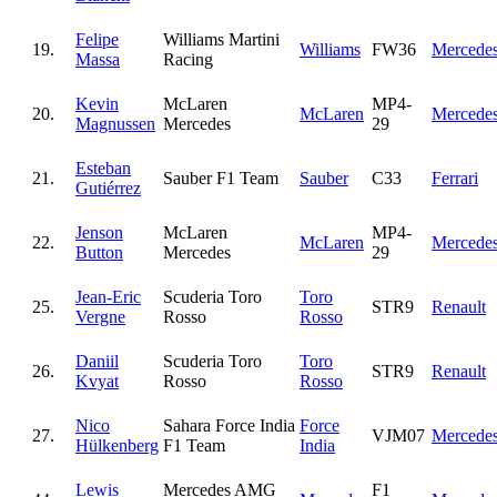
Felipe
Williams Martini
19.
Williams
FW36
Mercede
Massa
Racing
Kevin
McLaren
MP4-
20.
McLaren
Mercede
Magnussen
Mercedes
29
Esteban
21.
Sauber F1 Team
Sauber
C33
Ferrari
Gutiérrez
Jenson
McLaren
MP4-
22.
McLaren
Mercede
Button
Mercedes
29
Jean-Eric
Scuderia Toro
Toro
25.
STR9
Renault
Vergne
Rosso
Rosso
Daniil
Scuderia Toro
Toro
26.
STR9
Renault
Kvyat
Rosso
Rosso
Nico
Sahara Force India
Force
27.
VJM07
Mercede
Hülkenberg
F1 Team
India
Lewis
Mercedes AMG
F1