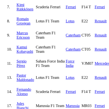
Kimi
7.
Scuderia Ferrari
Ferrari
F14 T
Ferrari
Räikkönen
Romain
8.
Lotus F1 Team
Lotus
E22
Renault
Grosjean
Marcus
Caterham F1
9.
Caterham
CT05
Renault
Ericsson
Team
Kamui
Caterham F1
10.
Caterham
CT05
Renault
Kobayashi
Team
Sergio
Sahara Force India
Force
11.
VJM07
Mercede
Pérez
F1 Team
India
Pastor
13.
Lotus F1 Team
Lotus
E22
Renault
Maldonado
Fernando
14.
Scuderia Ferrari
Ferrari
F14 T
Ferrari
Alonso
Jules
17.
Marussia F1 Team
Marussia
MR03
Ferrari
Bianchi