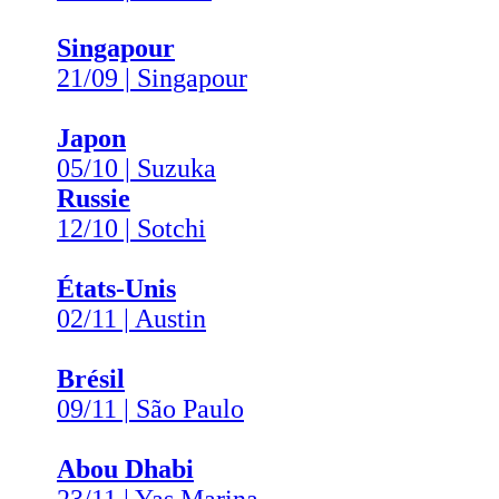
Singapour
21/09 | Singapour
Japon
05/10 | Suzuka
Russie
12/10 | Sotchi
États-Unis
02/11 | Austin
Brésil
09/11 | São Paulo
Abou Dhabi