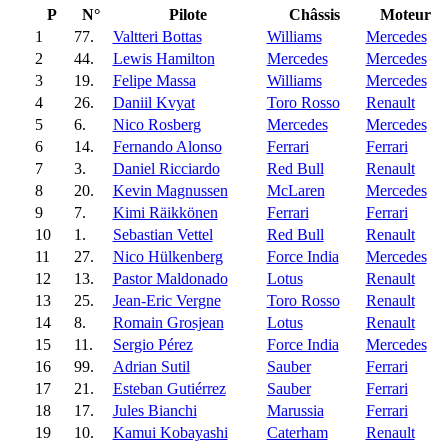
P
N°
Pilote
Châssis
Moteur
1
77.
Valtteri Bottas
Williams
Mercedes
2
44.
Lewis Hamilton
Mercedes
Mercedes
3
19.
Felipe Massa
Williams
Mercedes
4
26.
Daniil Kvyat
Toro Rosso
Renault
5
6.
Nico Rosberg
Mercedes
Mercedes
6
14.
Fernando Alonso
Ferrari
Ferrari
7
3.
Daniel Ricciardo
Red Bull
Renault
8
20.
Kevin Magnussen
McLaren
Mercedes
9
7.
Kimi Räikkönen
Ferrari
Ferrari
10
1.
Sebastian Vettel
Red Bull
Renault
11
27.
Nico Hülkenberg
Force India
Mercedes
12
13.
Pastor Maldonado
Lotus
Renault
13
25.
Jean-Eric Vergne
Toro Rosso
Renault
14
8.
Romain Grosjean
Lotus
Renault
15
11.
Sergio Pérez
Force India
Mercedes
16
99.
Adrian Sutil
Sauber
Ferrari
17
21.
Esteban Gutiérrez
Sauber
Ferrari
18
17.
Jules Bianchi
Marussia
Ferrari
19
10.
Kamui Kobayashi
Caterham
Renault