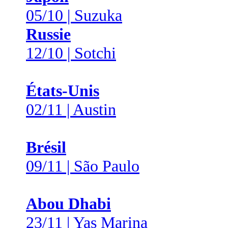
05/10 | Suzuka
Russie
12/10 | Sotchi
États-Unis
02/11 | Austin
Brésil
09/11 | São Paulo
Abou Dhabi
23/11 | Yas Marina