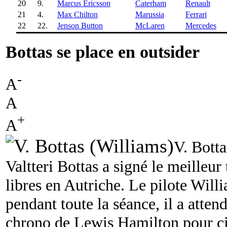
20
9.
Marcus Ericsson
Caterham
Renault
21
4.
Max Chilton
Marussia
Ferrari
22
22.
Jenson Button
McLaren
Mercedes
Bottas se place en outsider
-
A
A
+
A
V. Botta
Valtteri Bottas a signé le meilleur
libres en Autriche. Le pilote Willi
pendant toute la séance, il a attend
chrono de Lewis Hamilton pour c