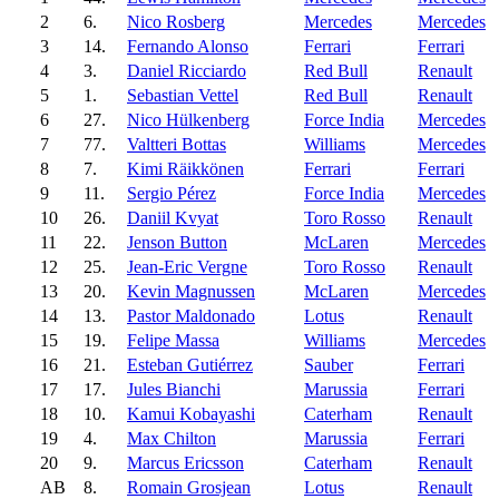
2
6.
Nico Rosberg
Mercedes
Mercedes
3
14.
Fernando Alonso
Ferrari
Ferrari
4
3.
Daniel Ricciardo
Red Bull
Renault
5
1.
Sebastian Vettel
Red Bull
Renault
6
27.
Nico Hülkenberg
Force India
Mercedes
7
77.
Valtteri Bottas
Williams
Mercedes
8
7.
Kimi Räikkönen
Ferrari
Ferrari
9
11.
Sergio Pérez
Force India
Mercedes
10
26.
Daniil Kvyat
Toro Rosso
Renault
11
22.
Jenson Button
McLaren
Mercedes
12
25.
Jean-Eric Vergne
Toro Rosso
Renault
13
20.
Kevin Magnussen
McLaren
Mercedes
14
13.
Pastor Maldonado
Lotus
Renault
15
19.
Felipe Massa
Williams
Mercedes
16
21.
Esteban Gutiérrez
Sauber
Ferrari
17
17.
Jules Bianchi
Marussia
Ferrari
18
10.
Kamui Kobayashi
Caterham
Renault
19
4.
Max Chilton
Marussia
Ferrari
20
9.
Marcus Ericsson
Caterham
Renault
AB
8.
Romain Grosjean
Lotus
Renault