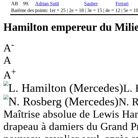
AB
99.
Adrian Sutil
Sauber
Ferrari
Barème des points: 1er = 25 | 2e = 18 | 3e = 15 | 4e = 12 | 5e = 10 
Hamilton empereur du Mili
-
A
A
+
A
L. 
N. 
Maîtrise absolue de Lewis Ham
drapeau à damiers du Grand Pr