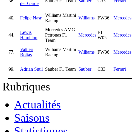
36.
Sauber F1 Team
Sauber
C33
Ferrari
der Garde
Williams Martini
40.
Felipe Nasr
Williams
FW36
Mercedes
Racing
Mercedes AMG
Lewis
F1
44.
Petronas F1
Mercedes
Mercedes
Hamilton
W05
Team
Valtteri
Williams Martini
77.
Williams
FW36
Mercedes
Bottas
Racing
99.
Adrian Sutil
Sauber F1 Team
Sauber
C33
Ferrari
Rubriques
Actualités
Saisons
Statistiques