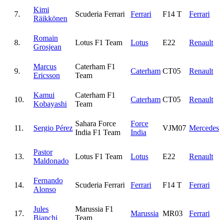
Kimi
7.
Scuderia Ferrari
Ferrari
F14 T
Ferrari
Räikkönen
Romain
8.
Lotus F1 Team
Lotus
E22
Renault
Grosjean
Marcus
Caterham F1
9.
Caterham
CT05
Renault
Ericsson
Team
Kamui
Caterham F1
10.
Caterham
CT05
Renault
Kobayashi
Team
Sahara Force
Force
11.
Sergio Pérez
VJM07
Mercedes
India F1 Team
India
Pastor
13.
Lotus F1 Team
Lotus
E22
Renault
Maldonado
Fernando
14.
Scuderia Ferrari
Ferrari
F14 T
Ferrari
Alonso
Jules
Marussia F1
17.
Marussia
MR03
Ferrari
Bianchi
Team