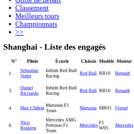
Classement
Meilleurs tours
Championnats
>>
Shanghai - Liste des engagés
N°
Pilote
Écurie
Châssis
Modèle
Moteur
Sebastian
Infiniti Red Bull
1.
Red Bull
RB10
Renault
Vettel
Racing
Daniel
Infiniti Red Bull
3.
Red Bull
RB10
Renault
Ricciardo
Racing
Marussia F1
4.
Max Chilton
Marussia
MR03
Ferrari
Team
Mercedes AMG
Nico
F1
6.
Petronas F1
Mercedes
Mercedes
Rosberg
W05
Team