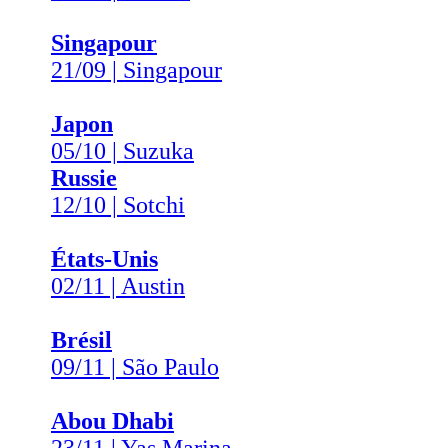
Singapour
21/09 | Singapour
Japon
05/10 | Suzuka
Russie
12/10 | Sotchi
États-Unis
02/11 | Austin
Brésil
09/11 | São Paulo
Abou Dhabi