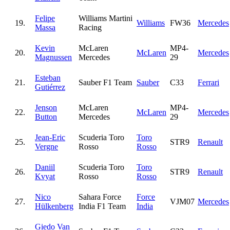
Felipe
Williams Martini
19.
Williams
FW36
Mercedes
Massa
Racing
Kevin
McLaren
MP4-
20.
McLaren
Mercedes
Magnussen
Mercedes
29
Esteban
21.
Sauber F1 Team
Sauber
C33
Ferrari
Gutiérrez
Jenson
McLaren
MP4-
22.
McLaren
Mercedes
Button
Mercedes
29
Jean-Eric
Scuderia Toro
Toro
25.
STR9
Renault
Vergne
Rosso
Rosso
Daniil
Scuderia Toro
Toro
26.
STR9
Renault
Kvyat
Rosso
Rosso
Nico
Sahara Force
Force
27.
VJM07
Mercedes
Hülkenberg
India F1 Team
India
Giedo Van