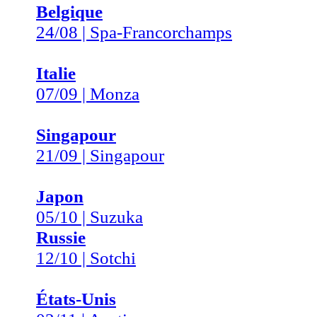
Belgique
24/08 | Spa-Francorchamps
Italie
07/09 | Monza
Singapour
21/09 | Singapour
Japon
05/10 | Suzuka
Russie
12/10 | Sotchi
États-Unis