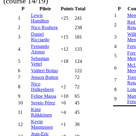
(course 14/19)
P
Pilote
Points
Total
P
Con
Lewis
1
Mer
1
+25
241
Hamilton
Red 
2
2
Nico Rosberg
238
Rena
Daniel
Will
3
+15
181
3
Ricciardo
Mer
Fernando
4
Ferr
4
+12
133
Alonso
Forc
5
Sebastian
Mer
5
+18
124
Vettel
McL
6
6
Valtteri Bottas
122
Mer
7
Jenson Button
72
Toro
7
Rena
Nico
8
+2
72
Hülkenberg
8
Lotu
9
Felipe Massa
+10
65
Maru
9
Ferr
10
Sergio Pérez
+6
45
Kimi
11
+4
45
Räikkönen
Kevin
12
+1
39
Magnussen
Jean-Eric