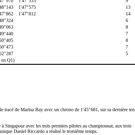
47"970
1'47"333
9
48"143
1'47"575
13
47"862
1'47"812
14
48"324
6
49"063
8
49"440
7
50"405
8
50"473
7
52"287
5
s en Q1)
le tracé de Marina Bay avec un chrono de 1'45"681, sur sa dernière tent
 à Singapour avec les trois premiers pilotes au championnat, aux trois
uisque Daniel Riccardo a réalisé le troisième temps.