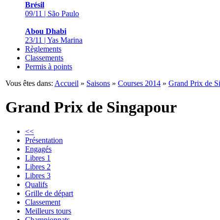
Brésil
09/11 | São Paulo
Abou Dhabi
23/11 | Yas Marina
Règlements
Classements
Permis à points
Vous êtes dans:
Accueil
»
Saisons
»
Courses 2014
»
Grand Prix de S
Grand Prix de Singapour
<<
Présentation
Engagés
Libres 1
Libres 2
Libres 3
Qualifs
Grille de départ
Classement
Meilleurs tours
Championnats