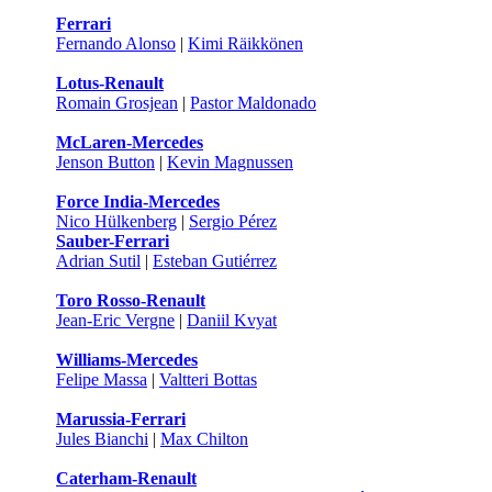
Ferrari
Fernando Alonso
|
Kimi Räikkönen
Lotus-Renault
Romain Grosjean
|
Pastor Maldonado
McLaren-Mercedes
Jenson Button
|
Kevin Magnussen
Force India-Mercedes
Nico Hülkenberg
|
Sergio Pérez
Sauber-Ferrari
Adrian Sutil
|
Esteban Gutiérrez
Toro Rosso-Renault
Jean-Eric Vergne
|
Daniil Kvyat
Williams-Mercedes
Felipe Massa
|
Valtteri Bottas
Marussia-Ferrari
Jules Bianchi
|
Max Chilton
Caterham-Renault