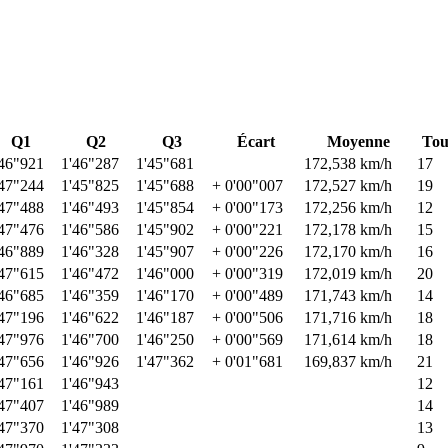
Q1
Q2
Q3
Écart
Moyenne
Tou
46"921
1'46"287
1'45"681
172,538 km/h
17
47"244
1'45"825
1'45"688
+ 0'00"007
172,527 km/h
19
47"488
1'46"493
1'45"854
+ 0'00"173
172,256 km/h
12
47"476
1'46"586
1'45"902
+ 0'00"221
172,178 km/h
15
46"889
1'46"328
1'45"907
+ 0'00"226
172,170 km/h
16
47"615
1'46"472
1'46"000
+ 0'00"319
172,019 km/h
20
46"685
1'46"359
1'46"170
+ 0'00"489
171,743 km/h
14
47"196
1'46"622
1'46"187
+ 0'00"506
171,716 km/h
18
47"976
1'46"700
1'46"250
+ 0'00"569
171,614 km/h
18
47"656
1'46"926
1'47"362
+ 0'01"681
169,837 km/h
21
47"161
1'46"943
12
47"407
1'46"989
14
47"370
1'47"308
13