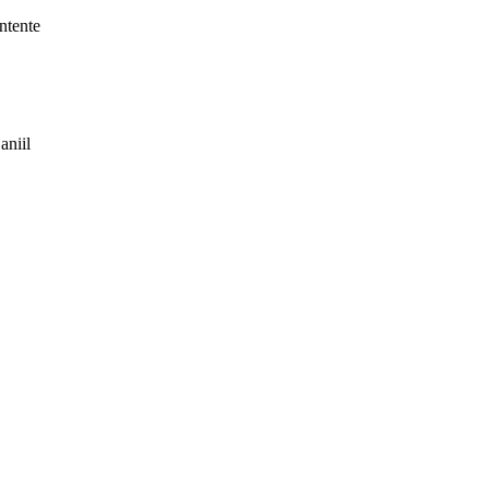
ntente
aniil