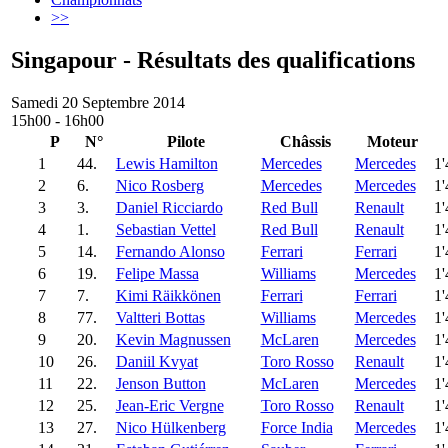
>>
Singapour - Résultats des qualifications
Samedi 20 Septembre 2014
15h00 - 16h00
P
N°
Pilote
Châssis
Moteur
1
44.
Lewis Hamilton
Mercedes
Mercedes
1'
2
6.
Nico Rosberg
Mercedes
Mercedes
1'
3
3.
Daniel Ricciardo
Red Bull
Renault
1'
4
1.
Sebastian Vettel
Red Bull
Renault
1'
5
14.
Fernando Alonso
Ferrari
Ferrari
1'
6
19.
Felipe Massa
Williams
Mercedes
1'
7
7.
Kimi Räikkönen
Ferrari
Ferrari
1'
8
77.
Valtteri Bottas
Williams
Mercedes
1'
9
20.
Kevin Magnussen
McLaren
Mercedes
1'
10
26.
Daniil Kvyat
Toro Rosso
Renault
1'
11
22.
Jenson Button
McLaren
Mercedes
1'
12
25.
Jean-Eric Vergne
Toro Rosso
Renault
1'
13
27.
Nico Hülkenberg
Force India
Mercedes
1'