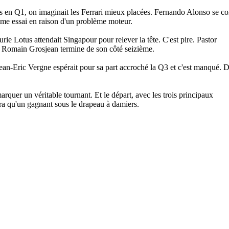
ces en Q1, on imaginait les Ferrari mieux placées. Fernando Alonso se co
ime essai en raison d'un problème moteur.
ie Lotus attendait Singapour pour relever la tête. C'est pire. Pastor
, Romain Grosjean termine de son côté seizième.
ean-Eric Vergne espérait pour sa part accroché la Q3 et c'est manqué. D
rquer un véritable tournant. Et le départ, avec les trois principaux
aura qu'un gagnant sous le drapeau à damiers.