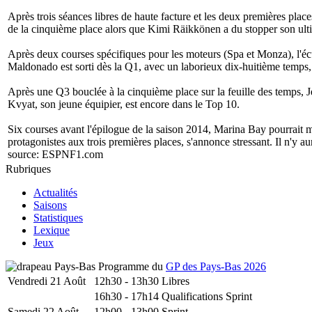
Après trois séances libres de haute facture et les deux premières pla
de la cinquième place alors que Kimi Räikkönen a du stopper son ult
Après deux courses spécifiques pour les moteurs (Spa et Monza), l'écur
Maldonado est sorti dès la Q1, avec un laborieux dix-huitième temps
Après une Q3 bouclée à la cinquième place sur la feuille des temps, J
Kvyat, son jeune équipier, est encore dans le Top 10.
Six courses avant l'épilogue de la saison 2014, Marina Bay pourrait ma
protagonistes aux trois premières places, s'annonce stressant. Il n'y 
source:
ESPNF1.com
Rubriques
Actualités
Saisons
Statistiques
Lexique
Jeux
Programme du
GP des Pays-Bas 2026
Vendredi 21 Août
12h30 - 13h30
Libres
16h30 - 17h14
Qualifications Sprint
Samedi 22 Août
12h00 - 13h00
Sprint