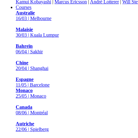
Kamui Kobayashi
|
Marcus Ericsson
|
André Lotterer
|
Will St
Courses
Australie
16/03 | Melbourne
Malaisie
30/03 | Kuala Lumpur
Bahreïn
06/04 | Sakhir
Chine
20/04 | Shanghai
Espagne
11/05 | Barcelone
Monaco
25/05 | Monaco
Canada
08/06 | Montréal
Autriche
22/06 | Spielberg