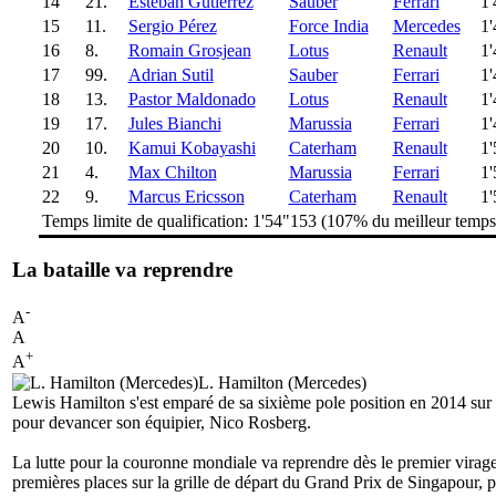
14
21.
Esteban Gutiérrez
Sauber
Ferrari
1'
15
11.
Sergio Pérez
Force India
Mercedes
1'
16
8.
Romain Grosjean
Lotus
Renault
1'
17
99.
Adrian Sutil
Sauber
Ferrari
1'
18
13.
Pastor Maldonado
Lotus
Renault
1'
19
17.
Jules Bianchi
Marussia
Ferrari
1'
20
10.
Kamui Kobayashi
Caterham
Renault
1'
21
4.
Max Chilton
Marussia
Ferrari
1'
22
9.
Marcus Ericsson
Caterham
Renault
1'
Temps limite de qualification: 1'54"153 (107% du meilleur temp
La bataille va reprendre
-
A
A
+
A
L. Hamilton (Mercedes)
Lewis Hamilton s'est emparé de sa sixième pole position en 2014 sur 
pour devancer son équipier, Nico Rosberg.
La lutte pour la couronne mondiale va reprendre dès le premier virage
premières places sur la grille de départ du Grand Prix de Singapour, p