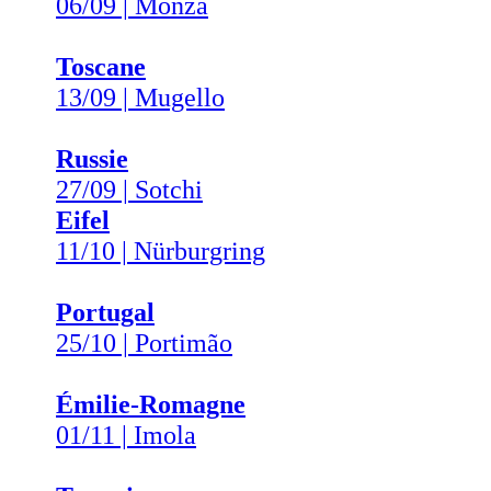
06/09 | Monza
Toscane
13/09 | Mugello
Russie
27/09 | Sotchi
Eifel
11/10 | Nürburgring
Portugal
25/10 | Portimão
Émilie-Romagne
01/11 | Imola