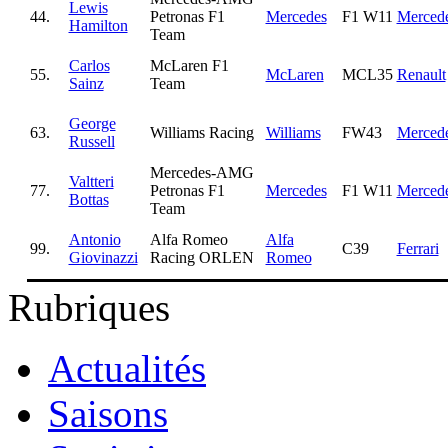
Lewis
44.
Petronas F1
Mercedes
F1 W11
Merced
Hamilton
Team
Carlos
McLaren F1
55.
McLaren
MCL35
Renault
Sainz
Team
George
63.
Williams Racing
Williams
FW43
Merced
Russell
Mercedes-AMG
Valtteri
77.
Petronas F1
Mercedes
F1 W11
Merced
Bottas
Team
Antonio
Alfa Romeo
Alfa
99.
C39
Ferrari
Giovinazzi
Racing ORLEN
Romeo
Rubriques
Actualités
Saisons