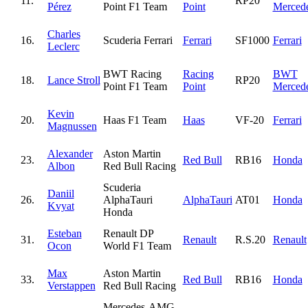
11.
RP20
Pérez
Point F1 Team
Point
Merced
Charles
16.
Scuderia Ferrari
Ferrari
SF1000
Ferrari
Leclerc
BWT Racing
Racing
BWT
18.
Lance Stroll
RP20
Point F1 Team
Point
Merced
Kevin
20.
Haas F1 Team
Haas
VF-20
Ferrari
Magnussen
Alexander
Aston Martin
23.
Red Bull
RB16
Honda
Albon
Red Bull Racing
Scuderia
Daniil
26.
AlphaTauri
AlphaTauri
AT01
Honda
Kvyat
Honda
Esteban
Renault DP
31.
Renault
R.S.20
Renault
Ocon
World F1 Team
Max
Aston Martin
33.
Red Bull
RB16
Honda
Verstappen
Red Bull Racing
Mercedes-AMG