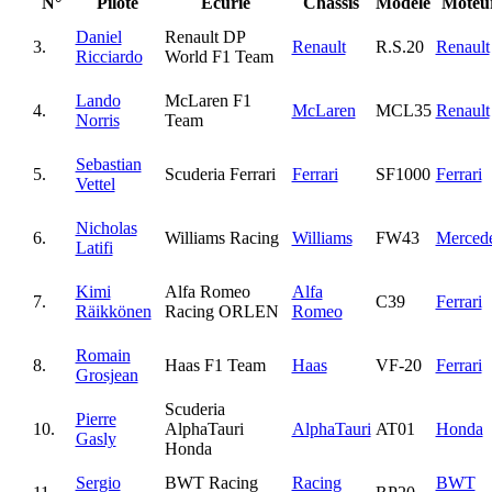
N°
Pilote
Écurie
Châssis
Modèle
Moteu
Daniel
Renault DP
3.
Renault
R.S.20
Renault
Ricciardo
World F1 Team
Lando
McLaren F1
4.
McLaren
MCL35
Renault
Norris
Team
Sebastian
5.
Scuderia Ferrari
Ferrari
SF1000
Ferrari
Vettel
Nicholas
6.
Williams Racing
Williams
FW43
Merced
Latifi
Kimi
Alfa Romeo
Alfa
7.
C39
Ferrari
Räikkönen
Racing ORLEN
Romeo
Romain
8.
Haas F1 Team
Haas
VF-20
Ferrari
Grosjean
Scuderia
Pierre
10.
AlphaTauri
AlphaTauri
AT01
Honda
Gasly
Honda
Sergio
BWT Racing
Racing
BWT