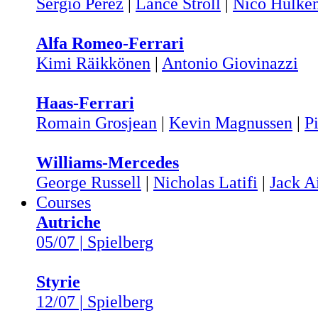
Sergio Pérez
|
Lance Stroll
|
Nico Hülke
Alfa Romeo-Ferrari
Kimi Räikkönen
|
Antonio Giovinazzi
Haas-Ferrari
Romain Grosjean
|
Kevin Magnussen
|
Pi
Williams-Mercedes
George Russell
|
Nicholas Latifi
|
Jack A
Courses
Autriche
05/07 | Spielberg
Styrie
12/07 | Spielberg