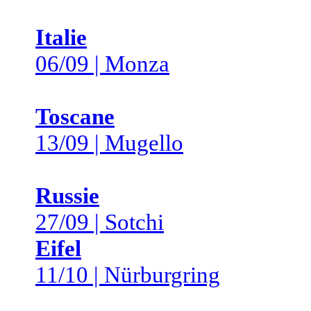
Italie
06/09 | Monza
Toscane
13/09 | Mugello
Russie
27/09 | Sotchi
Eifel
11/10 | Nürburgring