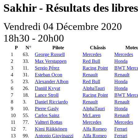
Sakhir - Résultats des libres
Vendredi 04 Décembre 2020
18h30 - 20h00
P
N°
Pilote
Châssis
Mote
1
63.
George Russell
Mercedes
Mercedes
2
33.
Max Verstappen
Red Bull
Honda
3
11.
Sergio Pérez
Racing Point
BWT Merce
4
31.
Esteban Ocon
Renault
Renault
5
23.
Alexander Albon
Red Bull
Honda
6
26.
Daniil Kvyat
AlphaTauri
Honda
7
18.
Lance Stroll
Racing Point
BWT Merce
8
3.
Daniel Ricciardo
Renault
Renault
9
10.
Pierre Gasly
AlphaTauri
Honda
10
55.
Carlos Sainz
McLaren
Renault
11
77.
Valtteri Bottas
Mercedes
Mercedes
12
7.
Kimi Räikkönen
Alfa Romeo
Ferrari
13
99.
Antonio Giovinazzi
Alfa Romeo
Ferrari