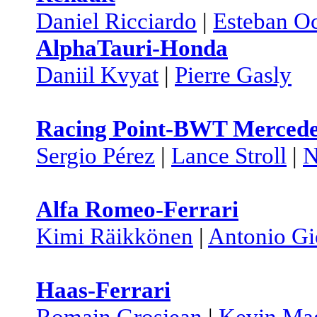
Daniel Ricciardo
|
Esteban O
AlphaTauri-Honda
Daniil Kvyat
|
Pierre Gasly
Racing Point-BWT Merced
Sergio Pérez
|
Lance Stroll
|
N
Alfa Romeo-Ferrari
Kimi Räikkönen
|
Antonio Gi
Haas-Ferrari
Romain Grosjean
|
Kevin Ma