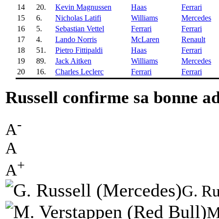
14
20.
Kevin Magnussen
Haas
Ferrari
15
6.
Nicholas Latifi
Williams
Mercedes
16
5.
Sebastian Vettel
Ferrari
Ferrari
17
4.
Lando Norris
McLaren
Renault
18
51.
Pietro Fittipaldi
Haas
Ferrari
19
89.
Jack Aitken
Williams
Mercedes
20
16.
Charles Leclerc
Ferrari
Ferrari
Russell confirme sa bonne ad
-
A
A
+
A
G. Ru
M