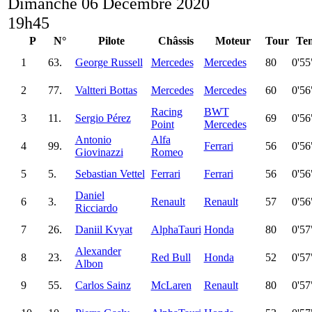
Dimanche 06 Décembre 2020
19h45
P
N°
Pilote
Châssis
Moteur
Tour
Te
1
63.
George Russell
Mercedes
Mercedes
80
0'55
2
77.
Valtteri Bottas
Mercedes
Mercedes
60
0'56
Racing
BWT
3
11.
Sergio Pérez
69
0'56
Point
Mercedes
Antonio
Alfa
4
99.
Ferrari
56
0'56
Giovinazzi
Romeo
5
5.
Sebastian Vettel
Ferrari
Ferrari
56
0'56
Daniel
6
3.
Renault
Renault
57
0'56
Ricciardo
7
26.
Daniil Kvyat
AlphaTauri
Honda
80
0'57
Alexander
8
23.
Red Bull
Honda
52
0'57
Albon
9
55.
Carlos Sainz
McLaren
Renault
80
0'57