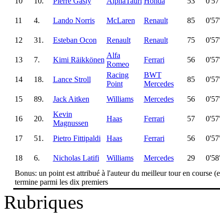
10
10.
Pierre Gasly
AlphaTauri
Honda
53
0'57
11
4.
Lando Norris
McLaren
Renault
85
0'57
12
31.
Esteban Ocon
Renault
Renault
75
0'57
Alfa
13
7.
Kimi Räikkönen
Ferrari
56
0'57
Romeo
Racing
BWT
14
18.
Lance Stroll
85
0'57
Point
Mercedes
15
89.
Jack Aitken
Williams
Mercedes
56
0'57
Kevin
16
20.
Haas
Ferrari
57
0'57
Magnussen
17
51.
Pietro Fittipaldi
Haas
Ferrari
56
0'57
18
6.
Nicholas Latifi
Williams
Mercedes
29
0'58
Bonus: un point est attribué à l'auteur du meilleur tour en course (et
termine parmi les dix premiers
Rubriques