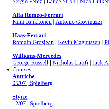
Sergio Pérez
|
Lance Stroll
|
Nico Hülke
Alfa Romeo-Ferrari
Kimi Räikkönen
|
Antonio Giovinazzi
Haas-Ferrari
Romain Grosjean
|
Kevin Magnussen
|
Pi
Williams-Mercedes
George Russell
|
Nicholas Latifi
|
Jack A
Courses
Autriche
05/07 | Spielberg
Styrie
12/07 | Spielberg