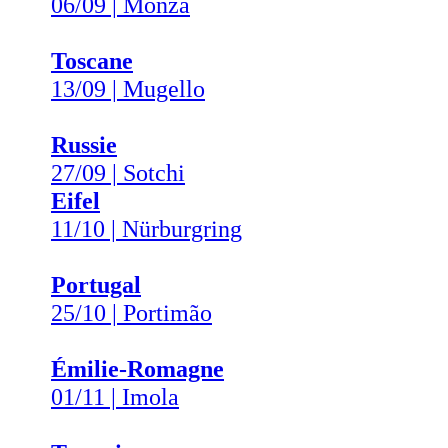
06/09 | Monza
Toscane
13/09 | Mugello
Russie
27/09 | Sotchi
Eifel
11/10 | Nürburgring
Portugal
25/10 | Portimão
Émilie-Romagne
01/11 | Imola