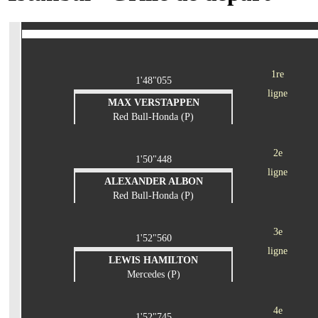
1re
1'48"055
ligne
MAX VERSTAPPEN
Red Bull-Honda (P)
2e
1'50"448
ligne
ALEXANDER ALBON
Red Bull-Honda (P)
3e
1'52"560
ligne
LEWIS HAMILTON
Mercedes (P)
4e
1'52"745