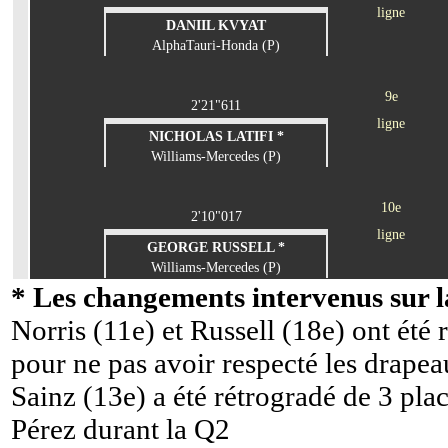
ligne
DANIIL KVYAT
AlphaTauri-Honda (P)
9e
2'21"611
ligne
NICHOLAS LATIFI *
Williams-Mercedes (P)
10e
2'10"017
ligne
GEORGE RUSSELL *
Williams-Mercedes (P)
* Les changements intervenus sur la
Norris (11e) et Russell (18e) ont été 
pour ne pas avoir respecté les drape
Sainz (13e) a été rétrogradé de 3 pla
Pérez durant la Q2