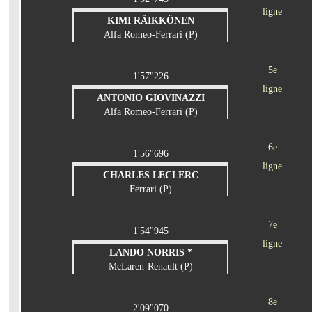
ligne
KIMI RÄIKKÖNEN
Alfa Romeo-Ferrari (P)
5e
1'57"226
ligne
ANTONIO GIOVINAZZI
Alfa Romeo-Ferrari (P)
6e
1'56"696
ligne
CHARLES LECLERC
Ferrari (P)
7e
1'54"945
ligne
LANDO NORRIS *
McLaren-Renault (P)
8e
2'09"070