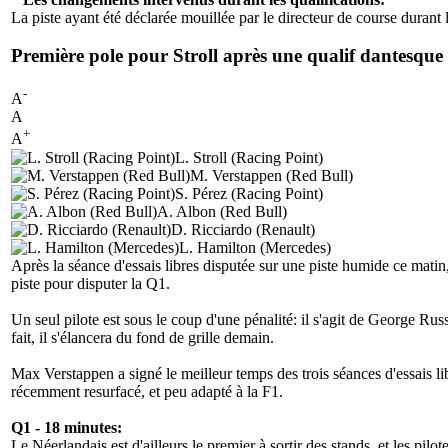
La piste ayant été déclarée mouillée par le directeur de course durant 
Première pole pour Stroll après une qualif dantesque
-
A
A
+
A
L. Stroll (Racing Point)
M. Verstappen (Red Bull)
S. Pérez (Racing Point)
A. Albon (Red Bull)
D. Ricciardo (Renault)
L. Hamilton (Mercedes)
Après la séance d'essais libres disputée sur une piste humide ce matin, 
piste pour disputer la Q1.
Un seul pilote est sous le coup d'une pénalité: il s'agit de George Rus
fait, il s'élancera du fond de grille demain.
Max Verstappen a signé le meilleur temps des trois séances d'essais lib
récemment resurfacé, et peu adapté à la F1.
Q1 - 18 minutes:
Le Néerlandais est d'ailleurs le premier à sortir des stands, et les pi