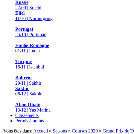
Russie
27/09 | Sotchi
Eifel
11/10 | Nürburgring
Portugal
25/10 | Portimão
Émilie-Romagne
01/11 | Imola
Turquie
15/11 | Istanbul
Bahreïn
29/11 | Sakhir
Sakhir
06/12 | Sakhir
Abou Dhabi
13/12 | Yas Marina
Classements
Permis à points
Vous êtes dans:
Accueil
»
Saisons
»
Courses 2020
»
Grand Prix de T