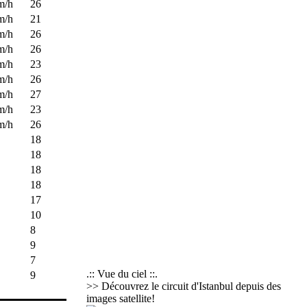
m/h
26
m/h
21
m/h
26
m/h
26
m/h
23
m/h
26
m/h
27
m/h
23
m/h
26
18
18
18
18
17
10
8
9
7
.:: Vue du ciel ::.
9
>> Découvrez le circuit d'Istanbul depuis des
images satellite!