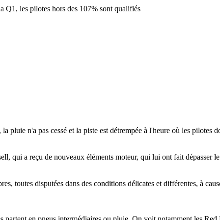
la Q1, les pilotes hors des 107% sont qualifiés
la pluie n'a pas cessé et la piste est détrempée à l'heure où les pilotes d
sell, qui a reçu de nouveaux éléments moteur, qui lui ont fait dépasser l
res, toutes disputées dans des conditions délicates et différentes, à caus
lotes partent en pneus intermédiaires ou pluie. On voit notamment les Red