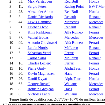
2
33.
Max Verstappen
Red Bull
Honda
3
11.
Sergio Pérez
Racing Point
BWT Merc
4
23.
Alexander Albon
Red Bull
Honda
5
3.
Daniel Ricciardo
Renault
Renault
6
44.
Lewis Hamilton
Mercedes
Mercedes
7
31.
Esteban Ocon
Renault
Renault
8
7.
Kimi Räikkönen
Alfa Romeo
Ferrari
9
77.
Valtteri Bottas
Mercedes
Mercedes
10
99.
Antonio Giovinazzi
Alfa Romeo
Ferrari
11
4.
Lando Norris
McLaren
Renault
12
5.
Sebastian Vettel
Ferrari
Ferrari
13
55.
Carlos Sainz
McLaren
Renault
14
16.
Charles Leclerc
Ferrari
Ferrari
15
10.
Pierre Gasly
AlphaTauri
Honda
16
20.
Kevin Magnussen
Haas
Ferrari
17
26.
Daniil Kvyat
AlphaTauri
Honda
18
63.
George Russell
Williams
Mercedes
19
8.
Romain Grosjean
Haas
Ferrari
20
6.
Nicholas Latifi
Williams
Mercedes
Temps limite de qualification: 2'05"709 (107% du meilleur temp
* Les changements intervenus durant les qualifications: