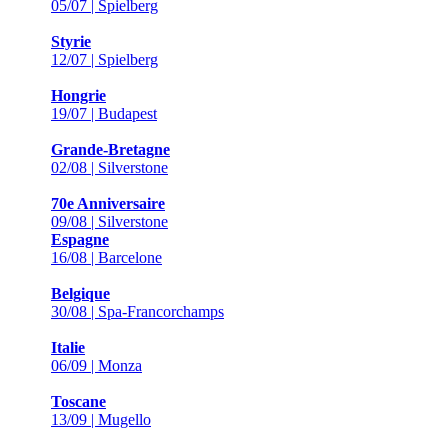
05/07 | Spielberg
Styrie
12/07 | Spielberg
Hongrie
19/07 | Budapest
Grande-Bretagne
02/08 | Silverstone
70e Anniversaire
09/08 | Silverstone
Espagne
16/08 | Barcelone
Belgique
30/08 | Spa-Francorchamps
Italie
06/09 | Monza
Toscane
13/09 | Mugello