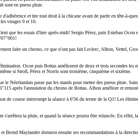
lt sont en pneus pluie.
 d'adhérence et tire tout droit à la chicane avant de partir en tête-à-que
les virages 9 et 10.
nt que les essais d'hier après-midi! Sergio Pérez, puis Esteban Ocon et
2'07"001!
dement faire un chrono, ce que n'ont pas fait Leclerc, Albon, Vettel, Gro
'élimination. Ocon puis Bottas améliorent de deux et trois secondes les 
même si Stroll, Pérez et Norris sont troisième, cinquième et sixième.
e le Néerlandais passe par les stands pour mettre des pneus pluie. Sainz
06"115 après l'annulation du chrono de Bottas. Albon améliore et remon
tion de course interrompt la séance à 6'56 du terme de la Q1! Les élimin
s'arrêtera la pluie, et quand la séance pourra être relancée. En effet, l
ste, et Bernd Maylander donnera ensuite ses recommandations à la directi