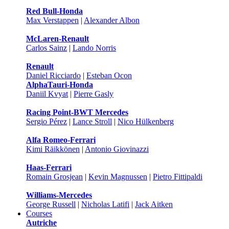
Red Bull-Honda
Max Verstappen
|
Alexander Albon
McLaren-Renault
Carlos Sainz
|
Lando Norris
Renault
Daniel Ricciardo
|
Esteban Ocon
AlphaTauri-Honda
Daniil Kvyat
|
Pierre Gasly
Racing Point-BWT Mercedes
Sergio Pérez
|
Lance Stroll
|
Nico Hülkenberg
Alfa Romeo-Ferrari
Kimi Räikkönen
|
Antonio Giovinazzi
Haas-Ferrari
Romain Grosjean
|
Kevin Magnussen
|
Pietro Fittipaldi
Williams-Mercedes
George Russell
|
Nicholas Latifi
|
Jack Aitken
Courses
Autriche