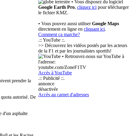
• Vous disposez du logiciel
Google Earth Pro
,
cliquez ici
pour télécharger
le fichier KMZ.
• Vous pouvez aussi utiliser
Google Maps
directement en ligne en
cliquant ici
.
Comment ça marche?
.:: YouTube ::.
>> Découvrez les vidéos postés par les acteurs
de la F1 et par les journalistes sportifs!
• Retrouvez-nous sur YouTube à
l'adresse:
youtube.com/ZoneF1TV
Accès à YouTube
.:: Publicité ::.
oivent prendre la
annonce
désactivée
Accès au carnet d'adresses
e quota autorisé. De
e d'un asphalte
 Bull et les Racing