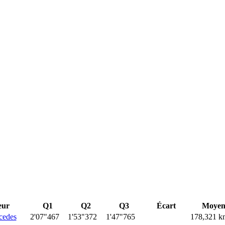
eur
Q1
Q2
Q3
Écart
Moyen
edes
2'07"467
1'53"372
1'47"765
178,321 k