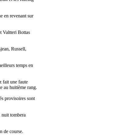
ue en revenant sur
 Valtteri Bottas
sjean, Russell,
meilleurs temps en
 fait une faute
te au huitième rang.
és provisoires sont
a nuit tombera
on de course.