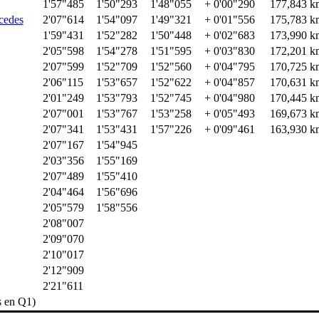
1'57"485
1'50"293
1'48"055
+ 0'00"290
177,843 k
edes
2'07"614
1'54"097
1'49"321
+ 0'01"556
175,783 k
1'59"431
1'52"282
1'50"448
+ 0'02"683
173,990 k
2'05"598
1'54"278
1'51"595
+ 0'03"830
172,201 k
2'07"599
1'52"709
1'52"560
+ 0'04"795
170,725 k
2'06"115
1'53"657
1'52"622
+ 0'04"857
170,631 k
2'01"249
1'53"793
1'52"745
+ 0'04"980
170,445 k
2'07"001
1'53"767
1'53"258
+ 0'05"493
169,673 k
2'07"341
1'53"431
1'57"226
+ 0'09"461
163,930 k
2'07"167
1'54"945
2'03"356
1'55"169
2'07"489
1'55"410
2'04"464
1'56"696
2'05"579
1'58"556
2'08"007
2'09"070
2'10"017
2'12"909
2'21"611
s en Q1)