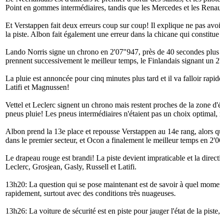
Point en gommes intermédiaires, tandis que les Mercedes et les Renau
Et Verstappen fait deux erreurs coup sur coup! Il explique ne pas avoir
la piste. Albon fait également une erreur dans la chicane qui constitue 
Lando Norris signe un chrono en 2'07"947, près de 40 secondes plus le
prennent successivement le meilleur temps, le Finlandais signant un 
La pluie est annoncée pour cinq minutes plus tard et il va falloir rapi
Latifi et Magnussen!
Vettel et Leclerc signent un chrono mais restent proches de la zone d
pneus pluie! Les pneus intermédiaires n'étaient pas un choix optimal, 
Albon prend la 13e place et repousse Verstappen au 14e rang, alors qu
dans le premier secteur, et Ocon a finalement le meilleur temps en 2'
Le drapeau rouge est brandi! La piste devient impraticable et la direc
Leclerc, Grosjean, Gasly, Russell et Latifi.
13h20: La question qui se pose maintenant est de savoir à quel moment 
rapidement, surtout avec des conditions très nuageuses.
13h26: La voiture de sécurité est en piste pour jauger l'état de la pi