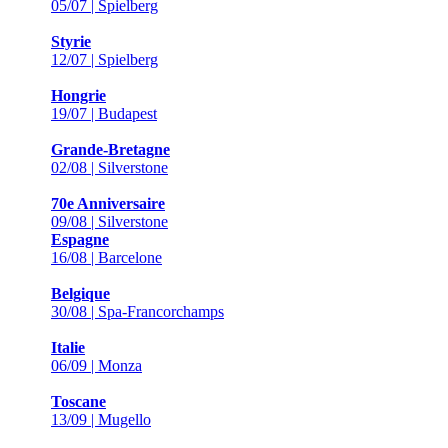
05/07 | Spielberg
Styrie
12/07 | Spielberg
Hongrie
19/07 | Budapest
Grande-Bretagne
02/08 | Silverstone
70e Anniversaire
09/08 | Silverstone
Espagne
16/08 | Barcelone
Belgique
30/08 | Spa-Francorchamps
Italie
06/09 | Monza
Toscane
13/09 | Mugello