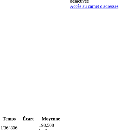
désactivée
Accès au carnet d'adresses
Temps
Écart
Moyenne
198,508
1'36"806