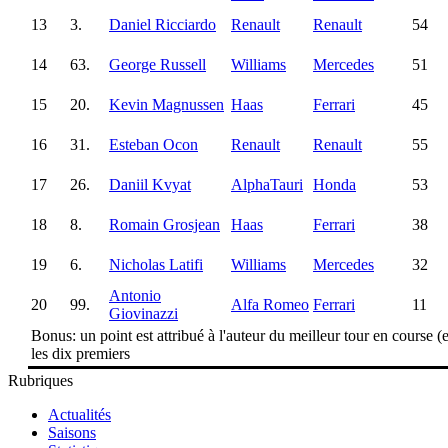
13
3.
Daniel Ricciardo
Renault
Renault
54
14
63.
George Russell
Williams
Mercedes
51
15
20.
Kevin Magnussen
Haas
Ferrari
45
16
31.
Esteban Ocon
Renault
Renault
55
17
26.
Daniil Kvyat
AlphaTauri
Honda
53
18
8.
Romain Grosjean
Haas
Ferrari
38
19
6.
Nicholas Latifi
Williams
Mercedes
32
Antonio
20
99.
Alfa Romeo
Ferrari
11
Giovinazzi
Bonus: un point est attribué à l'auteur du meilleur tour en course (e
les dix premiers
Rubriques
Actualités
Saisons