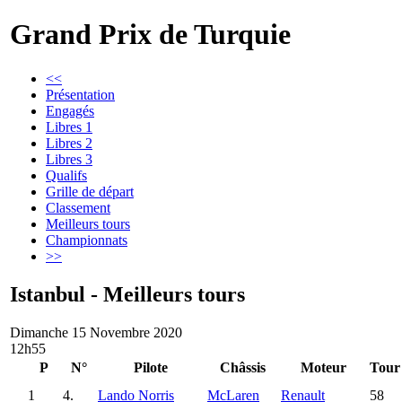
Grand Prix de Turquie
<<
Présentation
Engagés
Libres 1
Libres 2
Libres 3
Qualifs
Grille de départ
Classement
Meilleurs tours
Championnats
>>
Istanbul - Meilleurs tours
Dimanche 15 Novembre 2020
12h55
P
N°
Pilote
Châssis
Moteur
Tour
1
4.
Lando Norris
McLaren
Renault
58