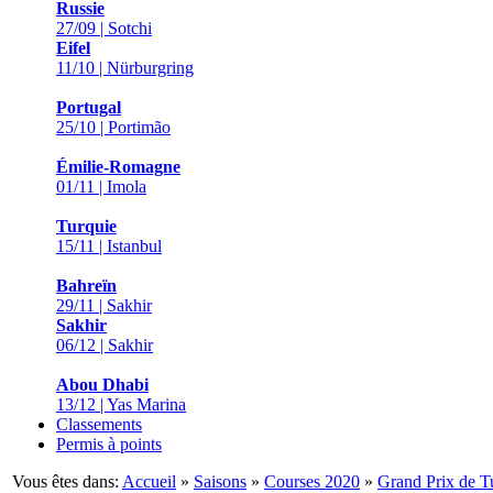
Russie
27/09 | Sotchi
Eifel
11/10 | Nürburgring
Portugal
25/10 | Portimão
Émilie-Romagne
01/11 | Imola
Turquie
15/11 | Istanbul
Bahreïn
29/11 | Sakhir
Sakhir
06/12 | Sakhir
Abou Dhabi
13/12 | Yas Marina
Classements
Permis à points
Vous êtes dans:
Accueil
»
Saisons
»
Courses 2020
»
Grand Prix de T