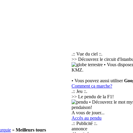
.:: Vue du ciel ::.
>> Découvrez le circuit d'Istanbu
• Vous disposez
KMZ.
• Vous pouvez aussi utiliser
Goo
Comment ça marche?
.:: Jeu ::.
>> Le pendu de la F1!
• Découvrez le mot myst
pendaison!
A vous de jouer...
Accès au pendu
.:: Publicité ::.
annonce
urquie
»
Meilleurs tours