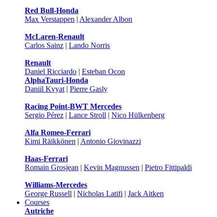
Red Bull-Honda
Max Verstappen
|
Alexander Albon
McLaren-Renault
Carlos Sainz
|
Lando Norris
Renault
Daniel Ricciardo
|
Esteban Ocon
AlphaTauri-Honda
Daniil Kvyat
|
Pierre Gasly
Racing Point-BWT Mercedes
Sergio Pérez
|
Lance Stroll
|
Nico Hülkenberg
Alfa Romeo-Ferrari
Kimi Räikkönen
|
Antonio Giovinazzi
Haas-Ferrari
Romain Grosjean
|
Kevin Magnussen
|
Pietro Fittipaldi
Williams-Mercedes
George Russell
|
Nicholas Latifi
|
Jack Aitken
Courses
Autriche