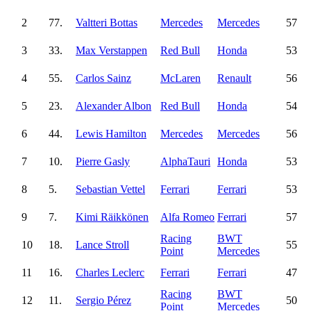
2
77.
Valtteri Bottas
Mercedes
Mercedes
57
3
33.
Max Verstappen
Red Bull
Honda
53
4
55.
Carlos Sainz
McLaren
Renault
56
5
23.
Alexander Albon
Red Bull
Honda
54
6
44.
Lewis Hamilton
Mercedes
Mercedes
56
7
10.
Pierre Gasly
AlphaTauri
Honda
53
8
5.
Sebastian Vettel
Ferrari
Ferrari
53
9
7.
Kimi Räikkönen
Alfa Romeo
Ferrari
57
Racing
BWT
10
18.
Lance Stroll
55
Point
Mercedes
11
16.
Charles Leclerc
Ferrari
Ferrari
47
Racing
BWT
12
11.
Sergio Pérez
50
Point
Mercedes