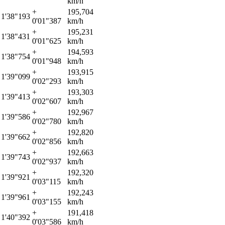
km/h
+
195,704
1'38"193
0'01"387
km/h
+
195,231
1'38"431
0'01"625
km/h
+
194,593
1'38"754
0'01"948
km/h
+
193,915
1'39"099
0'02"293
km/h
+
193,303
1'39"413
0'02"607
km/h
+
192,967
1'39"586
0'02"780
km/h
+
192,820
1'39"662
0'02"856
km/h
+
192,663
1'39"743
0'02"937
km/h
+
192,320
1'39"921
0'03"115
km/h
+
192,243
1'39"961
0'03"155
km/h
+
191,418
1'40"392
0'03"586
km/h