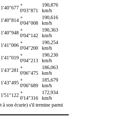
+
190,876
1'40"677
0'03"871
km/h
+
190,616
1'40"814
0'04"008
km/h
+
190,363
1'40"948
0'04"142
km/h
+
190,254
1'41"006
0'04"200
km/h
+
190,230
1'41"019
0'04"213
km/h
+
186,063
1'43"281
0'06"475
km/h
+
185,679
1'43"495
0'06"689
km/h
+
172,934
1'51"122
0'14"316
km/h
t à son écurie) s'il termine parmi