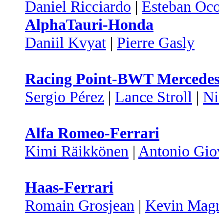
Daniel Ricciardo
|
Esteban Oc
AlphaTauri-Honda
Daniil Kvyat
|
Pierre Gasly
Racing Point-BWT Mercede
Sergio Pérez
|
Lance Stroll
|
Ni
Alfa Romeo-Ferrari
Kimi Räikkönen
|
Antonio Gio
Haas-Ferrari
Romain Grosjean
|
Kevin Mag