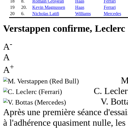
18
8.
Romain Grosjean
Haas
Ferrari
19
20.
Kevin Magnussen
Haas
Ferrari
20
6.
Nicholas Latifi
Williams
Mercedes
Verstappen confirme, Leclerc
-
A
A
+
A
M
C. Lecler
V. Bott
Après une première séance d'essais
à l'adhérence quasiment nulle, les 