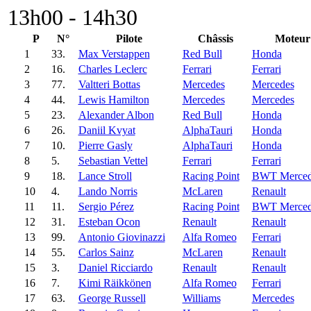
13h00 - 14h30
P
N°
Pilote
Châssis
Moteur
1
33.
Max Verstappen
Red Bull
Honda
2
16.
Charles Leclerc
Ferrari
Ferrari
3
77.
Valtteri Bottas
Mercedes
Mercedes
4
44.
Lewis Hamilton
Mercedes
Mercedes
5
23.
Alexander Albon
Red Bull
Honda
6
26.
Daniil Kvyat
AlphaTauri
Honda
7
10.
Pierre Gasly
AlphaTauri
Honda
8
5.
Sebastian Vettel
Ferrari
Ferrari
9
18.
Lance Stroll
Racing Point
BWT Merced
10
4.
Lando Norris
McLaren
Renault
11
11.
Sergio Pérez
Racing Point
BWT Merced
12
31.
Esteban Ocon
Renault
Renault
13
99.
Antonio Giovinazzi
Alfa Romeo
Ferrari
14
55.
Carlos Sainz
McLaren
Renault
15
3.
Daniel Ricciardo
Renault
Renault
16
7.
Kimi Räikkönen
Alfa Romeo
Ferrari
17
63.
George Russell
Williams
Mercedes