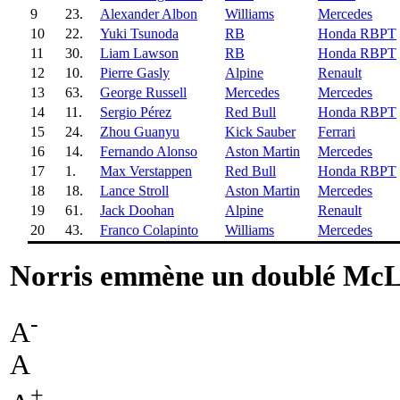
9
23.
Alexander Albon
Williams
Mercedes
10
22.
Yuki Tsunoda
RB
Honda RBPT
11
30.
Liam Lawson
RB
Honda RBPT
12
10.
Pierre Gasly
Alpine
Renault
13
63.
George Russell
Mercedes
Mercedes
14
11.
Sergio Pérez
Red Bull
Honda RBPT
15
24.
Zhou Guanyu
Kick Sauber
Ferrari
16
14.
Fernando Alonso
Aston Martin
Mercedes
17
1.
Max Verstappen
Red Bull
Honda RBPT
18
18.
Lance Stroll
Aston Martin
Mercedes
19
61.
Jack Doohan
Alpine
Renault
20
43.
Franco Colapinto
Williams
Mercedes
Norris emmène un doublé Mc
-
A
A
+