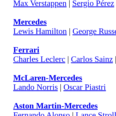
Max Verstappen
|
Sergio Pérez
Mercedes
Lewis Hamilton
|
George Russe
Ferrari
Charles Leclerc
|
Carlos Sainz
McLaren-Mercedes
Lando Norris
|
Oscar Piastri
Aston Martin-Mercedes
Fernando Alonso
|
Lance Strol