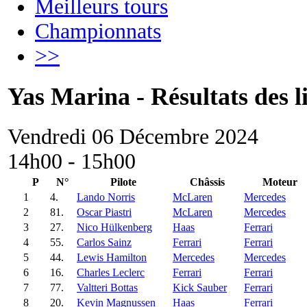
Meilleurs tours
Championnats
>>
Yas Marina - Résultats des l
Vendredi 06 Décembre 2024
14h00 - 15h00
P
N°
Pilote
Châssis
Moteur
1
4.
Lando Norris
McLaren
Mercedes
2
81.
Oscar Piastri
McLaren
Mercedes
3
27.
Nico Hülkenberg
Haas
Ferrari
4
55.
Carlos Sainz
Ferrari
Ferrari
5
44.
Lewis Hamilton
Mercedes
Mercedes
6
16.
Charles Leclerc
Ferrari
Ferrari
7
77.
Valtteri Bottas
Kick Sauber
Ferrari
8
20.
Kevin Magnussen
Haas
Ferrari