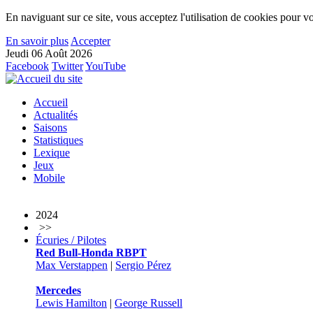
En naviguant sur ce site, vous acceptez l'utilisation de cookies pour vo
En savoir plus
Accepter
Jeudi 06 Août 2026
Facebook
Twitter
YouTube
Accueil
Actualités
Saisons
Statistiques
Lexique
Jeux
Mobile
2024
>>
Écuries / Pilotes
Red Bull-Honda RBPT
Max Verstappen
|
Sergio Pérez
Mercedes
Lewis Hamilton
|
George Russell