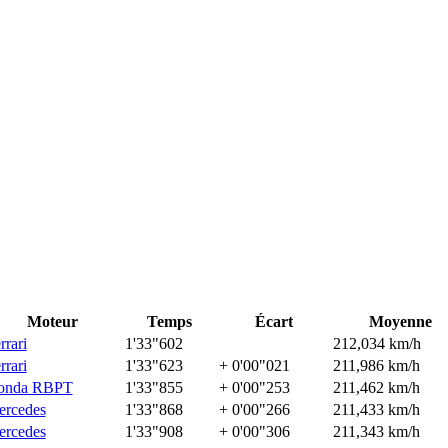
Moteur
Temps
Écart
Moyenne
rrari
1'33"602
212,034 km/h
rrari
1'33"623
+ 0'00"021
211,986 km/h
onda RBPT
1'33"855
+ 0'00"253
211,462 km/h
rcedes
1'33"868
+ 0'00"266
211,433 km/h
rcedes
1'33"908
+ 0'00"306
211,343 km/h