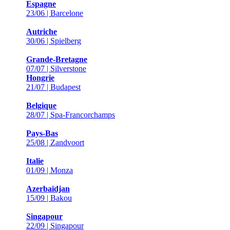
Espagne
23/06 | Barcelone
Autriche
30/06 | Spielberg
Grande-Bretagne
07/07 | Silverstone
Hongrie
21/07 | Budapest
Belgique
28/07 | Spa-Francorchamps
Pays-Bas
25/08 | Zandvoort
Italie
01/09 | Monza
Azerbaïdjan
15/09 | Bakou
Singapour
22/09 | Singapour