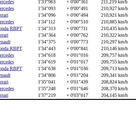
rcedes
1'33"963
+ 0'00"361
211,219 km/h
rcedes
1'34"093
+ 0'00"491
210,927 km/h
rrari
1'34"096
+ 0'00"494
210,921 km/h
rcedes
1'34"112
+ 0'00"510
210,885 km/h
onda RBPT
1'34"313
+ 0'00"711
210,435 km/h
rrari
1'34"364
+ 0'00"762
210,322 km/h
nault
1'34"375
+ 0'00"773
210,297 km/h
onda RBPT
1'34"443
+ 0'00"841
210,146 km/h
rcedes
1'34"618
+ 0'01"016
209,757 km/h
rcedes
1'34"619
+ 0'01"017
209,755 km/h
onda RBPT
1'34"638
+ 0'01"036
209,713 km/h
nault
1'34"806
+ 0'01"204
209,341 km/h
rrari
1'35"041
+ 0'01"439
208,824 km/h
rcedes
1'35"248
+ 0'01"646
208,370 km/h
rrari
1'37"219
+ 0'03"617
204,145 km/h