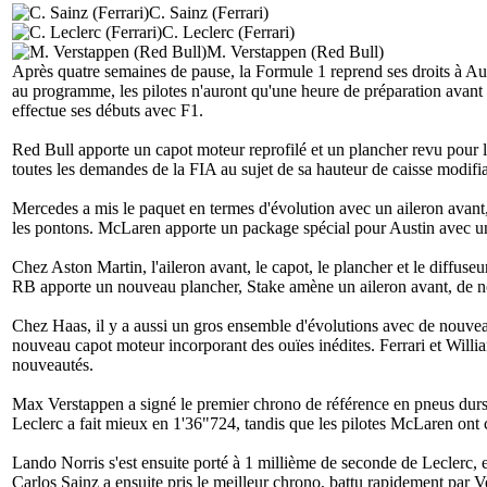
C. Sainz (Ferrari)
C. Leclerc (Ferrari)
M. Verstappen (Red Bull)
Après quatre semaines de pause, la Formule 1 reprend ses droits à A
au programme, les pilotes n'auront qu'une heure de préparation avant 
effectue ses débuts avec F1.
Red Bull apporte un capot moteur reprofilé et un plancher revu pour l
toutes les demandes de la FIA au sujet de sa hauteur de caisse modifi
Mercedes a mis le paquet en termes d'évolution avec un aileron avant,
les pontons. McLaren apporte un package spécial pour Austin avec une
Chez Aston Martin, l'aileron avant, le capot, le plancher et le diffu
RB apporte un nouveau plancher, Stake amène un aileron avant, de nouv
Chez Haas, il y a aussi un gros ensemble d'évolutions avec de nouvea
nouveau capot moteur incorporant des ouïes inédites. Ferrari et Willia
nouveautés.
Max Verstappen a signé le premier chrono de référence en pneus durs
Leclerc a fait mieux en 1'36"724, tandis que les pilotes McLaren ont 
Lando Norris s'est ensuite porté à 1 millième de seconde de Leclerc, 
Carlos Sainz a ensuite pris le meilleur chrono, battu rapidement par 