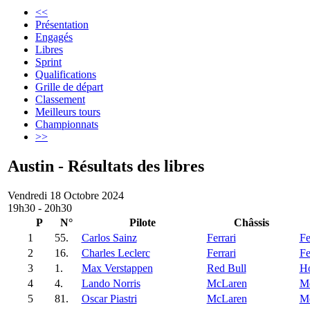
<<
Présentation
Engagés
Libres
Sprint
Qualifications
Grille de départ
Classement
Meilleurs tours
Championnats
>>
Austin - Résultats des libres
Vendredi 18 Octobre 2024
19h30 - 20h30
P
N°
Pilote
Châssis
1
55.
Carlos Sainz
Ferrari
Fe
2
16.
Charles Leclerc
Ferrari
Fe
3
1.
Max Verstappen
Red Bull
H
4
4.
Lando Norris
McLaren
Me
5
81.
Oscar Piastri
McLaren
Me