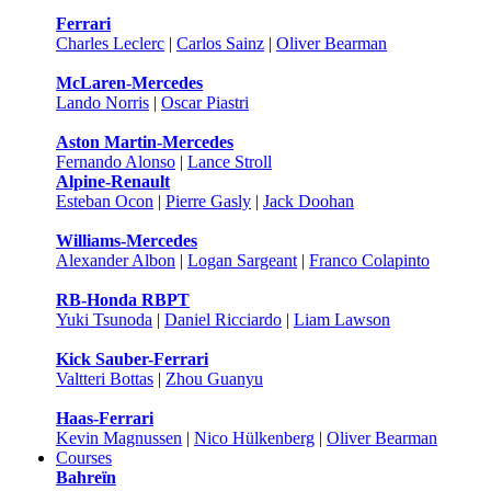
Ferrari
Charles Leclerc
|
Carlos Sainz
|
Oliver Bearman
McLaren-Mercedes
Lando Norris
|
Oscar Piastri
Aston Martin-Mercedes
Fernando Alonso
|
Lance Stroll
Alpine-Renault
Esteban Ocon
|
Pierre Gasly
|
Jack Doohan
Williams-Mercedes
Alexander Albon
|
Logan Sargeant
|
Franco Colapinto
RB-Honda RBPT
Yuki Tsunoda
|
Daniel Ricciardo
|
Liam Lawson
Kick Sauber-Ferrari
Valtteri Bottas
|
Zhou Guanyu
Haas-Ferrari
Kevin Magnussen
|
Nico Hülkenberg
|
Oliver Bearman
Courses
Bahreïn