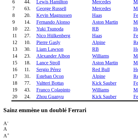
6
44.
Lewis Hamilton
Mercedes
Me
7
63.
George Russell
Mercedes
Me
8
20.
Kevin Magnussen
Haas
Fe
9
14.
Fernando Alonso
Aston Martin
Me
10
22.
Yuki Tsunoda
RB
H
11
27.
Nico Hülkenberg
Haas
Fe
12
10.
Pierre Gasly
Alpine
Re
13
30.
Liam Lawson
RB
H
14
23.
Alexander Albon
Williams
Me
15
18.
Lance Stroll
Aston Martin
Me
16
11.
Sergio Pérez
Red Bull
H
17
31.
Esteban Ocon
Alpine
Re
18
77.
Valtteri Bottas
Kick Sauber
Fe
19
43.
Franco Colapinto
Williams
Me
20
24.
Zhou Guanyu
Kick Sauber
Fe
Sainz emmène un doublé Ferrari
-
A
A
+
A