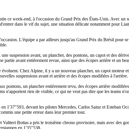
ustin ce week-end, à l'occasion du Grand Prix des États-Unis. Avec un 
d'entrer dans le vif du sujet, une situation délicate notamment pour Li
'occasion. L'équipe a par ailleurs jusqu'au Grand Prix du Brésil pour s
able.
 une suspension avant, un plancher, des pontons, un capot et des dérive
 partie avant entièrement revue, ainsi que des écopes arrière et un be
seur évoluent. Chez Alpine, il y a un nouveau plancher, un capot moteur 
elles suspensions avant et arrière et des écopes modifiées à l'arrière.
ux pontons, un plancher entièrement revu, des écopes arrière modifiées,
ms n'apportent rien de visible, ce qui ne veut pas dire que les teams n'o
 en 1'37"593, devant les pilotes Mercedes, Carlos Sainz et Esteban Oc
commis une petite erreur dans leur premier tour.
et Valtteri Bottas a pris le troisième chrono provisoire, mais avec des
Verstappen en 1'35"538.