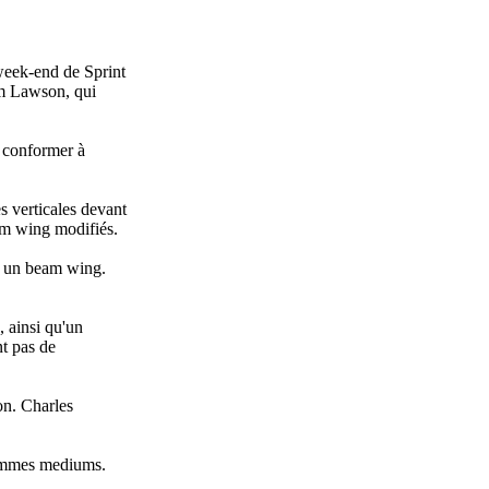
week-end de Sprint
am Lawson, qui
e conformer à
s verticales devant
am wing modifiés.
et un beam wing.
 ainsi qu'un
nt pas de
on. Charles
 gommes mediums.