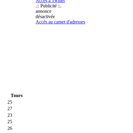
Accès à Twitter
.:: Publicité ::.
annonce
désactivée
Accès au carnet d'adresses
Tours
25
27
23
25
26