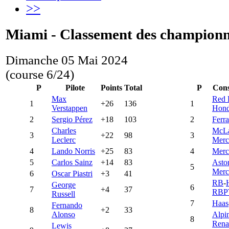
>>
Miami - Classement des championn
Dimanche 05 Mai 2024
(course 6/24)
P
Pilote
Points
Total
P
Cons
Max
Red 
1
+26
136
1
Verstappen
Hon
2
Sergio Pérez
+18
103
2
Ferra
Charles
McL
3
+22
98
3
Leclerc
Merc
4
Lando Norris
+25
83
4
Merc
5
Carlos Sainz
+14
83
Asto
5
Merc
6
Oscar Piastri
+3
41
RB
-
George
6
7
+4
37
RBP
Russell
7
Haas
Fernando
8
+2
33
Alonso
Alpi
8
Rena
Lewis