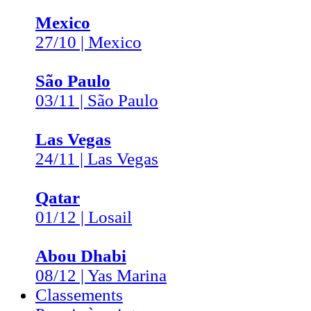
Mexico
27/10 | Mexico
São Paulo
03/11 | São Paulo
Las Vegas
24/11 | Las Vegas
Qatar
01/12 | Losail
Abou Dhabi
08/12 | Yas Marina
Classements