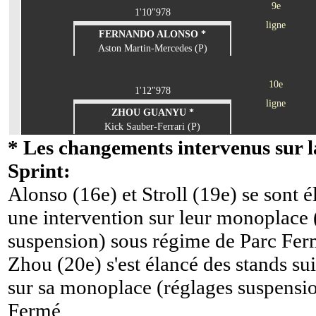
9e
1'10"978
ligne
FERNANDO ALONSO *
Aston Martin-Mercedes (P)
10e
1'12"978
ligne
ZHOU GUANYU *
Kick Sauber-Ferrari (P)
* Les changements intervenus sur la
Sprint:
Alonso (16e) et Stroll (19e) se sont é
une intervention sur leur monoplace 
suspension) sous régime de Parc Fe
Zhou (20e) s'est élancé des stands sui
sur sa monoplace (réglages suspensi
Fermé