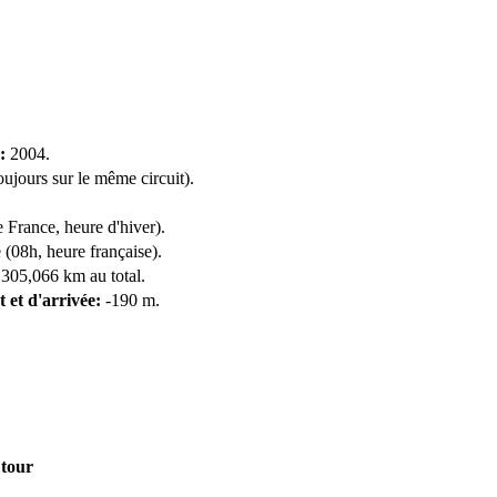
:
2004.
oujours sur le même circuit).
rance, heure d'hiver).
 (08h, heure française).
 305,066 km au total.
t et d'arrivée:
-190 m.
 tour