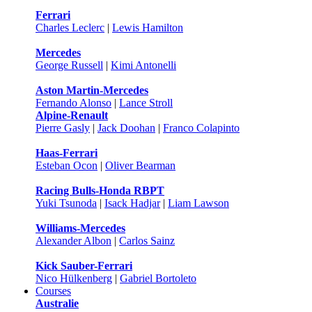
Ferrari
Charles Leclerc
|
Lewis Hamilton
Mercedes
George Russell
|
Kimi Antonelli
Aston Martin-Mercedes
Fernando Alonso
|
Lance Stroll
Alpine-Renault
Pierre Gasly
|
Jack Doohan
|
Franco Colapinto
Haas-Ferrari
Esteban Ocon
|
Oliver Bearman
Racing Bulls-Honda RBPT
Yuki Tsunoda
|
Isack Hadjar
|
Liam Lawson
Williams-Mercedes
Alexander Albon
|
Carlos Sainz
Kick Sauber-Ferrari
Nico Hülkenberg
|
Gabriel Bortoleto
Courses
Australie