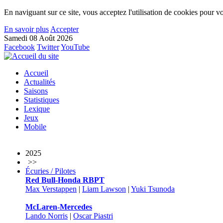
En naviguant sur ce site, vous acceptez l'utilisation de cookies pour vo
En savoir plus
Accepter
Samedi 08 Août 2026
Facebook
Twitter
YouTube
Accueil
Actualités
Saisons
Statistiques
Lexique
Jeux
Mobile
2025
>>
Écuries / Pilotes
Red Bull-Honda RBPT
Max Verstappen
|
Liam Lawson
|
Yuki Tsunoda
McLaren-Mercedes
Lando Norris
|
Oscar Piastri