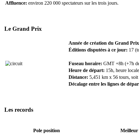
Affluence:
environ 220 000 spectateurs sur les trois jours.
Le Grand Prix
Année de création du Grand Prix
Éditions disputées à ce jour:
17 (t
Fuseau horaire:
GMT +8h (+7h de F
Heure de départ:
15h, heure locale
Distance:
5,451 km x 56 tours, soit
Décalage entre les lignes de dépar
Les records
Pole position
Meilleur