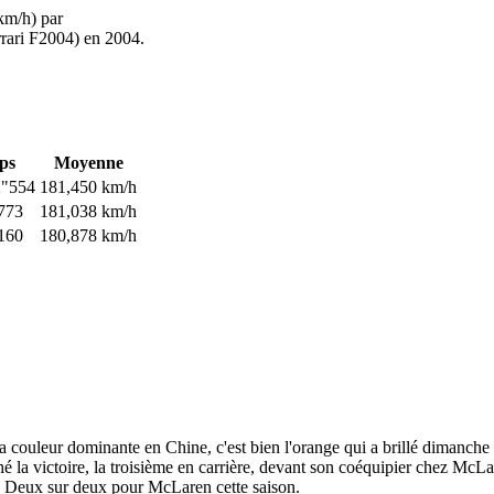
km/h) par
rari F2004) en 2004.
ps
Moyenne
2"554
181,450 km/h
773
181,038 km/h
160
180,878 km/h
la couleur dominante en Chine, c'est bien l'orange qui a brillé dimanche
oché la victoire, la troisième en carrière, devant son coéquipier chez M
. Deux sur deux pour McLaren cette saison.