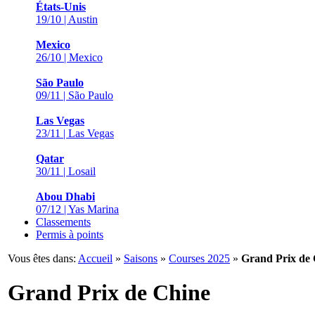
États-Unis
19/10 | Austin
Mexico
26/10 | Mexico
São Paulo
09/11 | São Paulo
Las Vegas
23/11 | Las Vegas
Qatar
30/11 | Losail
Abou Dhabi
07/12 | Yas Marina
Classements
Permis à points
Vous êtes dans:
Accueil
»
Saisons
»
Courses 2025
»
Grand Prix de
Grand Prix de Chine