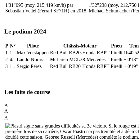
1'31"095 (moy. 215,419 km/h) par
1'32"238 (moy. 212,750 
Sebastian Vettel (Ferrari SF71H) en 2018.
Michael Schumacher (Fer
Le podium 2024
P
N°
Pilote
Châssis-Moteur
Pneu
Tem
1
1.
Max Verstappen
Red Bull RB20-Honda RBPT
Pirelli
1h40'5
2
4.
Lando Norris
McLaren MCL38-Mercedes
Pirelli
+ 0'13"
3
11.
Sergio Pérez
Red Bull RB20-Honda RBPT
Pirelli
+ 0'19"
Les faits de course
-
A
A
+
A
Si le rouge est 
première fois de sa carrière, Oscar Piastri n'a pas tremblé et a décr
doublé cette saison. George Russell (Mercedes) complète le podium