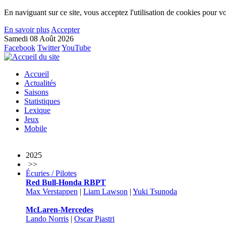
En naviguant sur ce site, vous acceptez l'utilisation de cookies pour vo
En savoir plus
Accepter
Samedi 08 Août 2026
Facebook
Twitter
YouTube
Accueil
Actualités
Saisons
Statistiques
Lexique
Jeux
Mobile
2025
>>
Écuries / Pilotes
Red Bull-Honda RBPT
Max Verstappen
|
Liam Lawson
|
Yuki Tsunoda
McLaren-Mercedes
Lando Norris
|
Oscar Piastri