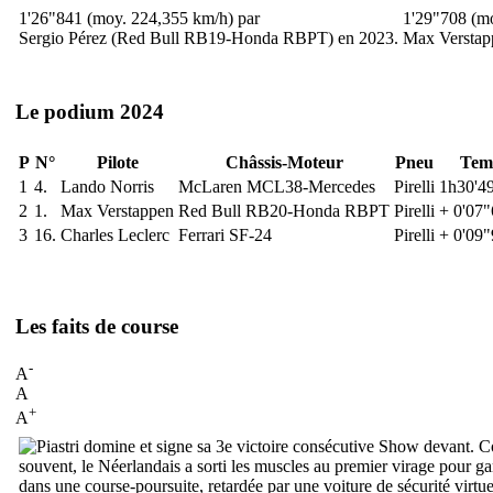
1'26"841 (moy. 224,355 km/h) par
1'29"708 (m
Sergio Pérez (Red Bull RB19-Honda RBPT) en 2023.
Max Verstap
Le podium 2024
P
N°
Pilote
Châssis-Moteur
Pneu
Tem
1
4.
Lando Norris
McLaren MCL38-Mercedes
Pirelli
1h30'4
2
1.
Max Verstappen
Red Bull RB20-Honda RBPT
Pirelli
+ 0'07
3
16.
Charles Leclerc
Ferrari SF-24
Pirelli
+ 0'09
Les faits de course
-
A
A
+
A
Show devant. Com
souvent, le Néerlandais a sorti les muscles au premier virage pour gar
dans une course-poursuite, retardée par une voiture de sécurité virt