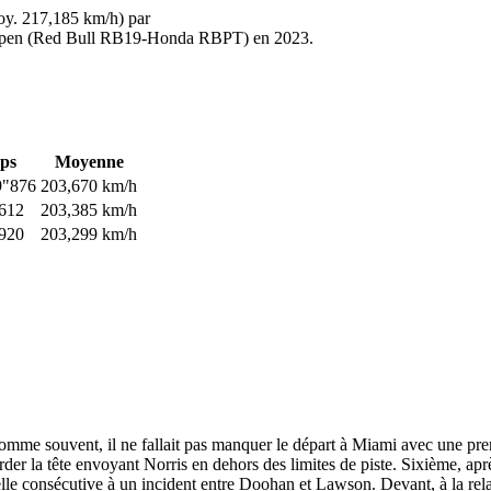
oy. 217,185 km/h) par
pen (Red Bull RB19-Honda RBPT) en 2023.
ps
Moyenne
9"876
203,670 km/h
"612
203,385 km/h
"920
203,299 km/h
me souvent, il ne fallait pas manquer le départ à Miami avec une pr
der la tête envoyant Norris en dehors des limites de piste. Sixième, aprè
uelle consécutive à un incident entre Doohan et Lawson. Devant, à la rel