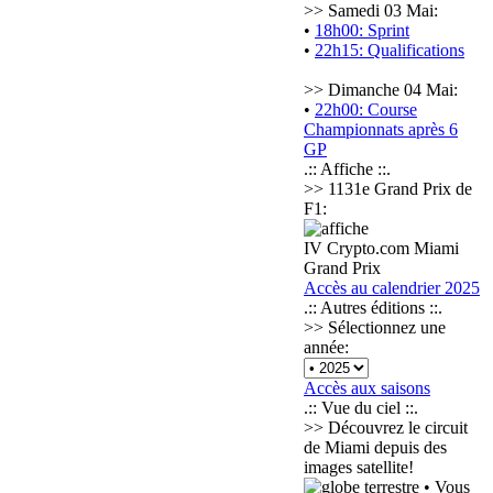
>> Samedi 03 Mai:
•
18h00: Sprint
•
22h15: Qualifications
>> Dimanche 04 Mai:
•
22h00: Course
Championnats après 6
GP
.:: Affiche ::.
>> 1131e Grand Prix de
F1:
IV Crypto.com Miami
Grand Prix
Accès au calendrier 2025
.:: Autres éditions ::.
>> Sélectionnez une
année:
Accès aux saisons
.:: Vue du ciel ::.
>> Découvrez le circuit
de Miami depuis des
images satellite!
• Vous