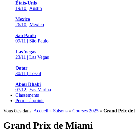
États-Unis
19/10 | Austin
Mexico
26/10 | Mexico
São Paulo
09/11 | São Paulo
Las Vegas
23/11 | Las Vegas
Qatar
30/11 | Losail
Abou Dhabi
07/12 | Yas Marina
Classements
Permis à points
Vous êtes dans:
Accueil
»
Saisons
»
Courses 2025
»
Grand Prix de
Grand Prix de Miami