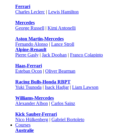
Ferrari
Charles Leclerc
|
Lewis Hamilton
Mercedes
George Russell
|
Kimi Antonelli
Aston Martin-Mercedes
Fernando Alonso
|
Lance Stroll
Alpine-Renault
Pierre Gasly
|
Jack Doohan
|
Franco Colapinto
Haas-Ferrari
Esteban Ocon
|
Oliver Bearman
Racing Bulls-Honda RBPT
Yuki Tsunoda
|
Isack Hadjar
|
Liam Lawson
Williams-Mercedes
Alexander Albon
|
Carlos Sainz
Kick Sauber-Ferrari
Nico Hülkenberg
|
Gabriel Bortoleto
Courses
Australie