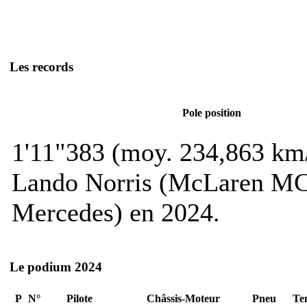
Les records
Pole position
1'11"383 (moy. 234,863 km/
Lando Norris (McLaren M
Mercedes) en 2024.
Le podium 2024
P
N°
Pilote
Châssis-Moteur
Pneu
Te