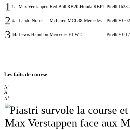
1
1.
Max Verstappen
Red Bull RB20-Honda RBPT
Pirelli
1h28'
2
4.
Lando Norris
McLaren MCL38-Mercedes
Pirelli
+ 0'0
3
44.
Lewis Hamilton
Mercedes F1 W15
Pirelli
+ 0'1
Les faits de course
-
A
A
+
A
Max Verstappen face aux Mc