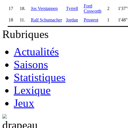
Ford
17
18.
Jos Verstappen
Tyrrell
2
1'37
Cosworth
18
11.
Ralf Schumacher
Jordan
Peugeot
1
1'48
Rubriques
Actualités
Saisons
Statistiques
Lexique
Jeux