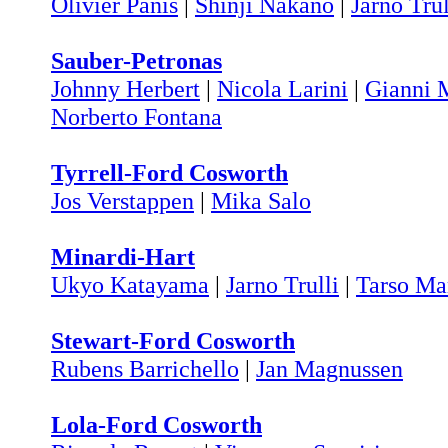
Olivier Panis
|
Shinji Nakano
|
Jarno Trul
Sauber-Petronas
Johnny Herbert
|
Nicola Larini
|
Gianni M
Norberto Fontana
Tyrrell-Ford Cosworth
Jos Verstappen
|
Mika Salo
Minardi-Hart
Ukyo Katayama
|
Jarno Trulli
|
Tarso Ma
Stewart-Ford Cosworth
Rubens Barrichello
|
Jan Magnussen
Lola-Ford Cosworth