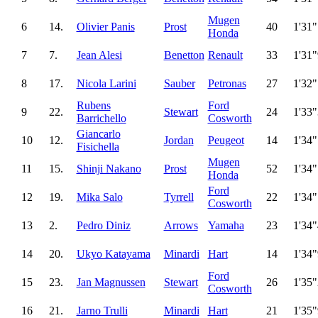
Mugen
6
14.
Olivier Panis
Prost
40
1'31
Honda
7
7.
Jean Alesi
Benetton
Renault
33
1'31
8
17.
Nicola Larini
Sauber
Petronas
27
1'32
Rubens
Ford
9
22.
Stewart
24
1'33
Barrichello
Cosworth
Giancarlo
10
12.
Jordan
Peugeot
14
1'34
Fisichella
Mugen
11
15.
Shinji Nakano
Prost
52
1'34
Honda
Ford
12
19.
Mika Salo
Tyrrell
22
1'34
Cosworth
13
2.
Pedro Diniz
Arrows
Yamaha
23
1'34
14
20.
Ukyo Katayama
Minardi
Hart
14
1'34
Ford
15
23.
Jan Magnussen
Stewart
26
1'35
Cosworth
16
21.
Jarno Trulli
Minardi
Hart
21
1'35