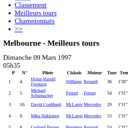
Classement
Meilleurs tours
Championnats
>>
Melbourne - Meilleurs tours
Dimanche 09 Mars 1997
05h35
P
N°
Pilote
Châssis
Moteur
Tour
Tem
Heinz-Harald
1
4.
Williams
Renault
36
1'30
Frentzen
Michael
2
5.
Ferrari
Ferrari
54
1'31
Schumacher
3
10.
David Coulthard
McLaren
Mercedes
29
1'31
4
9.
Mika Häkkinen
McLaren
Mercedes
33
1'31
5
8.
Gerhard Berger
Benetton
Renault
54
1'31