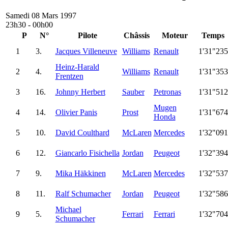
Samedi 08 Mars 1997
23h30 - 00h00
P
N°
Pilote
Châssis
Moteur
Temps
1
3.
Jacques Villeneuve
Williams
Renault
1'31"235
Heinz-Harald
2
4.
Williams
Renault
1'31"353
Frentzen
3
16.
Johnny Herbert
Sauber
Petronas
1'31"512
Mugen
4
14.
Olivier Panis
Prost
1'31"674
Honda
5
10.
David Coulthard
McLaren
Mercedes
1'32"091
6
12.
Giancarlo Fisichella
Jordan
Peugeot
1'32"394
7
9.
Mika Häkkinen
McLaren
Mercedes
1'32"537
8
11.
Ralf Schumacher
Jordan
Peugeot
1'32"586
Michael
9
5.
Ferrari
Ferrari
1'32"704
Schumacher