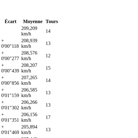
Écart
Moyenne
Tours
209,209
14
km/h
+
208,939
13
0'00"118
km/h
+
208,576
12
0'00"277
km/h
+
208,207
15
0'00"439
km/h
+
207,265
14
0'00"856
km/h
+
206,585
13
0'01"159
km/h
+
206,266
13
0'01"302
km/h
+
206,156
17
0'01"351
km/h
+
205,894
13
0'01"469
km/h