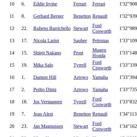
10
6.
Eddie Irvine
Ferrari
Ferrari
1'32"908
11
8.
Gerhard Berger
Benetton
Renault
1'32"939
Ford
12
22.
Rubens Barrichello
Stewart
1'32"989
Cosworth
13
17.
Nicola Larini
Sauber
Petronas
1'33"109
Mugen
14
15.
Shinji Nakano
Prost
1'33"148
Honda
Ford
15
19.
Mika Salo
Tyrrell
1'33"339
Cosworth
16
1.
Damon Hill
Arrows
Yamaha
1'33"394
17
2.
Pedro Diniz
Arrows
Yamaha
1'33"735
Ford
18
18.
Jos Verstappen
Tyrrell
1'33"832
Cosworth
19
7.
Jean Alesi
Benetton
Renault
1'34"113
Ford
20
23.
Jan Magnussen
Stewart
1'34"162
Cosworth