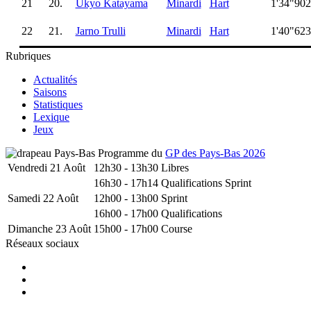
21
20.
Ukyo Katayama
Minardi
Hart
1'34"902
22
21.
Jarno Trulli
Minardi
Hart
1'40"623
Rubriques
Actualités
Saisons
Statistiques
Lexique
Jeux
Programme du
GP des Pays-Bas 2026
Vendredi 21 Août
12h30 - 13h30
Libres
16h30 - 17h14
Qualifications Sprint
Samedi 22 Août
12h00 - 13h00
Sprint
16h00 - 17h00
Qualifications
Dimanche 23 Août
15h00 - 17h00
Course
Réseaux sociaux