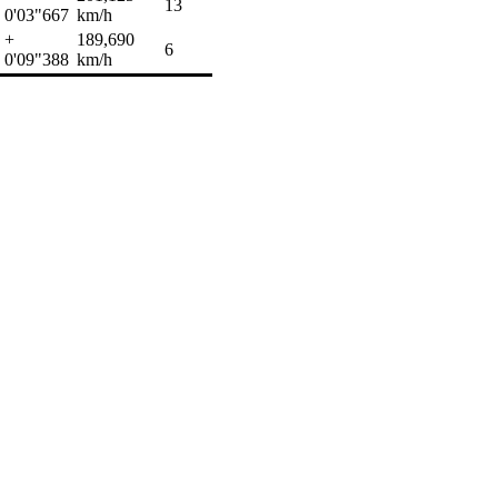
13
0'03"667
km/h
+
189,690
6
0'09"388
km/h