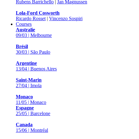
Rubens Barrichello
|
Jan Magnussen
Lola-Ford Cosworth
Ricardo Rosset
|
Vincenzo Sospiri
Courses
Australie
09/03 | Melbourne
Brésil
30/03 | São Paulo
Argentine
13/04 | Buenos Aires
Saint-Marin
27/04 | Imola
Monaco
11/05 | Monaco
Espagne
25/05 | Barcelone
Canada
15/06 | Montréal