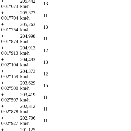
+
205,442
13
0'01"673
km/h
+
205,373
11
0'01"704
km/h
+
205,263
13
0'01"754
km/h
+
204,998
11
0'01"874
km/h
+
204,913
12
0'01"913
km/h
+
204,493
13
0'02"104
km/h
+
204,373
12
0'02"159
km/h
+
203,629
15
0'02"500
km/h
+
203,419
11
0'02"597
km/h
+
202,812
11
0'02"878
km/h
+
202,706
11
0'02"927
km/h
+
201,125