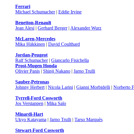
Ferrari
Michael Schumacher
|
Eddie Irvine
Benetton-Renault
Jean Alesi
|
Gerhard Berger
|
Alexander Wurz
McLaren-Mercedes
Mika Häkkinen
|
David Coulthard
Jordan-Peugeot
Ralf Schumacher
|
Giancarlo Fisichella
Prost-Mugen Honda
Olivier Panis
|
Shinji Nakano
|
Jarno Trulli
Sauber-Petronas
Johnny Herbert
|
Nicola Larini
|
Gianni Morbidelli
|
Norberto 
Tyrrell-Ford Cosworth
Jos Verstappen
|
Mika Salo
Minardi-Hart
Ukyo Katayama
|
Jarno Trulli
|
Tarso Marquès
Stewart-Ford Cosworth