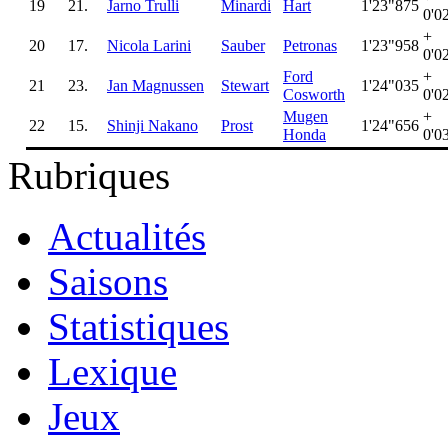
19
21.
Jarno Trulli
Minardi
Hart
1'23"875
0'0
+
20
17.
Nicola Larini
Sauber
Petronas
1'23"958
0'0
Ford
+
21
23.
Jan Magnussen
Stewart
1'24"035
Cosworth
0'0
Mugen
+
22
15.
Shinji Nakano
Prost
1'24"656
Honda
0'0
Rubriques
Actualités
Saisons
Statistiques
Lexique
Jeux