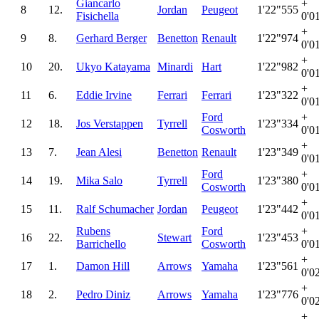
Giancarlo
+
8
12.
Jordan
Peugeot
1'22"555
Fisichella
0'0
+
9
8.
Gerhard Berger
Benetton
Renault
1'22"974
0'0
+
10
20.
Ukyo Katayama
Minardi
Hart
1'22"982
0'0
+
11
6.
Eddie Irvine
Ferrari
Ferrari
1'23"322
0'0
Ford
+
12
18.
Jos Verstappen
Tyrrell
1'23"334
Cosworth
0'0
+
13
7.
Jean Alesi
Benetton
Renault
1'23"349
0'0
Ford
+
14
19.
Mika Salo
Tyrrell
1'23"380
Cosworth
0'0
+
15
11.
Ralf Schumacher
Jordan
Peugeot
1'23"442
0'0
Rubens
Ford
+
16
22.
Stewart
1'23"453
Barrichello
Cosworth
0'0
+
17
1.
Damon Hill
Arrows
Yamaha
1'23"561
0'0
+
18
2.
Pedro Diniz
Arrows
Yamaha
1'23"776
0'0
+