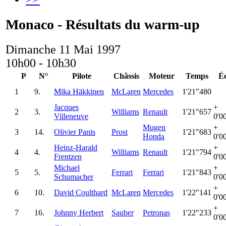
Monaco - Résultats du warm-up
Dimanche 11 Mai 1997
10h00 - 10h30
P
N°
Pilote
Châssis
Moteur
Temps
É
1
9.
Mika Häkkinen
McLaren
Mercedes
1'21"480
Jacques
+
2
3.
Williams
Renault
1'21"657
Villeneuve
0'0
Mugen
+
3
14.
Olivier Panis
Prost
1'21"683
Honda
0'0
Heinz-Harald
+
4
4.
Williams
Renault
1'21"794
Frentzen
0'0
Michael
+
5
5.
Ferrari
Ferrari
1'21"843
Schumacher
0'0
+
6
10.
David Coulthard
McLaren
Mercedes
1'22"141
0'0
+
7
16.
Johnny Herbert
Sauber
Petronas
1'22"233
0'0