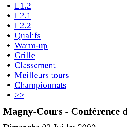
L1.2
L2.1
L2.2
Qualifs
Warm-up
Grille
Classement
Meilleurs tours
Championnats
>>
Magny-Cours - Conférence d