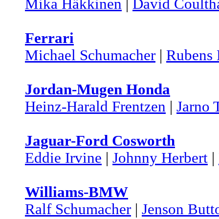
Mika Häkkinen
|
David Coulth
Ferrari
Michael Schumacher
|
Rubens 
Jordan-Mugen Honda
Heinz-Harald Frentzen
|
Jarno T
Jaguar-Ford Cosworth
Eddie Irvine
|
Johnny Herbert
|
Williams-BMW
Ralf Schumacher
|
Jenson Butt