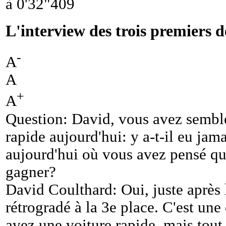
à 0'32"409
L'interview des trois premiers d
-
A
A
+
A
Question: David, vous avez semblé s
rapide aujourd'hui: y a-t-il eu jam
aujourd'hui où vous avez pensé qu
gagner?
David Coulthard: Oui, juste après l
rétrogradé à la 3e place. C'est une
avez une voiture rapide, mais tout 