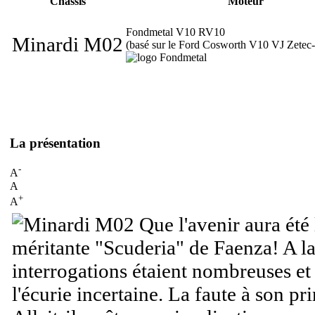
Châssis
Moteur
Fondmetal V10 RV10
Minardi M02
(basé sur le Ford Cosworth V10 VJ Zetec
La présentation
-
A
A
+
A
Que l'avenir aura été 
méritante "Scuderia" de Faenza! A la 
interrogations étaient nombreuses et 
l'écurie incertaine. La faute à son pr