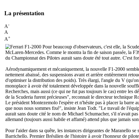
La présentation
-
A
A
+
A
Pour beaucoup d'observateurs, c'est elle, la Scude
McLaren-Mercedes. Comme le montra la fin de saison passée, la F399 
du Championnat des Pilotes aurait sans doute été tout autre. C'est fo
Aérodynamiquement et mécaniquement, la nouvelle F1-2000 semble êtr
nettement abaissé, des suspensions avant et arrière entièrement retou
d'optimiser la distribution des poids). Très élargi, l'angle du V (qu'
monoplace à avoir été totalement développée dans la nouvelle souffleri
Recherches, mais aussi (ce qui ne fut pas toujours le cas) entre les d
de la Scuderia furent précieuses
", reconnait le directeur technique 
Le président Montezemolo l'espère et n'hésite pas à placer la barre au
que nous nous sommes fixé
", insiste Jean Todt. "
Le travail de l'équi
aurait sans doute cité le nom de Michael Schumacher, s'il n'avait p
allemand (toujours aussi habile et affamé) attend plus que jamais son
Pour l'aider dans sa quête, les instances dirigeantes de Maranello se
Barrichello. Premier Brésilien de l'histoire à avoir l'honneur de pilo