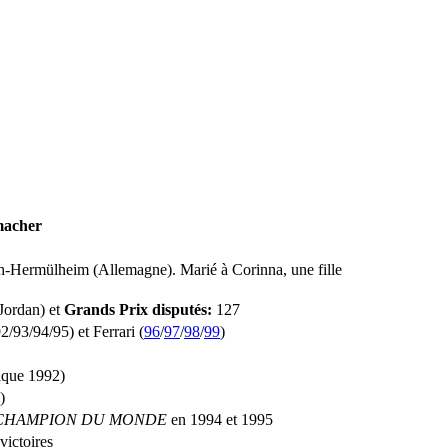
macher
-Hermülheim (Allemagne). Marié à Corinna, une fille
Jordan) et
Grands Prix disputés:
127
/93/94/95) et Ferrari (
96
/
97
/
98
/
99
)
ique 1992)
)
CHAMPION DU MONDE
en 1994 et 1995
victoires