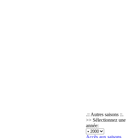
.:: Autres saisons ::.
>> Sélectionnez une
année:
Accès aux saisons