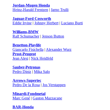
Jordan-Mugen Honda
Heinz-Harald Frentzen
|
Jarno Trulli
Jaguar-Ford Cosworth
Eddie Irvine
|
Johnny Herbert
|
Luciano Burti
Williams-BMW
Ralf Schumacher
|
Jenson Button
Benetton-Playlife
Giancarlo Fisichella
|
Alexander Wurz
Prost-Peugeot
Jean Alesi
|
Nick Heidfeld
Sauber-Petronas
Pedro Diniz
|
Mika Salo
Arrows-Supertec
Pedro De la Rosa
|
Jos Verstappen
Minardi-Fondmetal
Marc Gené
|
Gaston Mazzacane
BAR-Honda