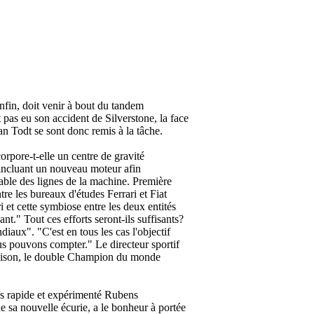
enfin, doit venir à bout du tandem
pas eu son accident de Silverstone, la face
an Todt se sont donc remis à la tâche.
pore-t-elle un centre de gravité
 (incluant un nouveau moteur afin
otable des lignes de la machine. Première
re les bureaux d'études Ferrari et Fiat
ri et cette symbiose entre les deux entités
ant.
" Tout ces efforts seront-ils suffisants?
ndiaux
". "
C'est en tous les cas l'objectif
nous pouvons compter.
" Le directeur sportif
 saison, le double Champion du monde
rès rapide et expérimenté Rubens
de sa nouvelle écurie, a le bonheur à portée