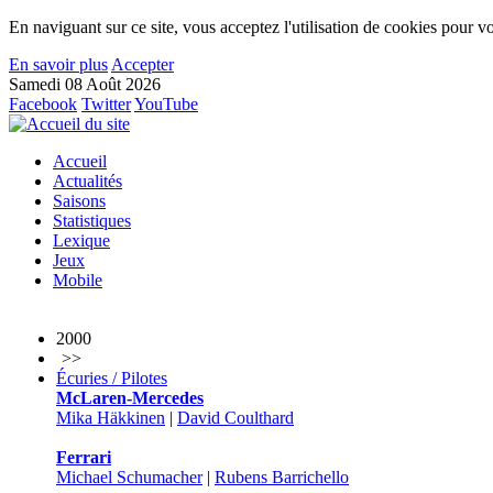
En naviguant sur ce site, vous acceptez l'utilisation de cookies pour vo
En savoir plus
Accepter
Samedi 08 Août 2026
Facebook
Twitter
YouTube
Accueil
Actualités
Saisons
Statistiques
Lexique
Jeux
Mobile
2000
>>
Écuries / Pilotes
McLaren-Mercedes
Mika Häkkinen
|
David Coulthard
Ferrari
Michael Schumacher
|
Rubens Barrichello