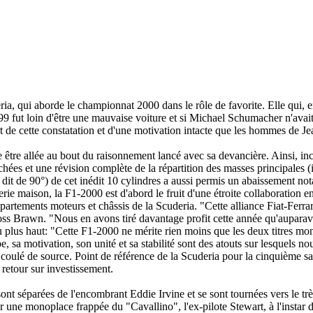
ria, qui aborde le championnat 2000 dans le rôle de favorite. Elle qui, 
fut loin d'être une mauvaise voiture et si Michael Schumacher n'avait 
rt de cette constatation et d'une motivation intacte que les hommes de Je
e allée au bout du raisonnement lancé avec sa devancière. Ainsi, incor
chées et une révision complète de la répartition des masses principales
on dit de 90°) de cet inédit 10 cylindres a aussi permis un abaissement n
e maison, la F1-2000 est d'abord le fruit d'une étroite collaboration ent
épartements moteurs et châssis de la Scuderia. "
Cette alliance Fiat-Ferra
Ross Brawn. "
Nous en avons tiré davantage profit cette année qu'auparav
 plus haut: "
Cette F1-2000 ne mérite rien moins que les deux titres mo
pe, sa motivation, son unité et sa stabilité sont des atouts sur lesquels 
as coulé de source. Point de référence de la Scuderia pour la cinquième
 retour sur investissement.
 sont séparées de l'encombrant Eddie Irvine et se sont tournées vers le t
ter une monoplace frappée du "Cavallino", l'ex-pilote Stewart, à l'instar 