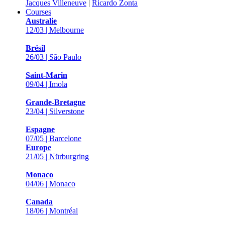
Jacques Villeneuve
|
Ricardo Zonta
Courses
Australie
12/03 | Melbourne
Brésil
26/03 | São Paulo
Saint-Marin
09/04 | Imola
Grande-Bretagne
23/04 | Silverstone
Espagne
07/05 | Barcelone
Europe
21/05 | Nürburgring
Monaco
04/06 | Monaco
Canada
18/06 | Montréal