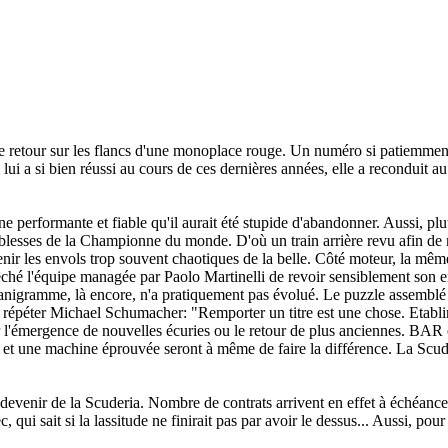
e retour sur les flancs d'une monoplace rouge. Un numéro si patiemment
qui lui a si bien réussi au cours de ces dernières années, elle a reconduit 
erformante et fiable qu'il aurait été stupide d'abandonner. Aussi, plut
iblesses de la Championne du monde. D'où un train arrière revu afin de 
venir les envols trop souvent chaotiques de la belle. Côté moteur, la m
êché l'équipe managée par Paolo Martinelli de revoir sensiblement so
ganigramme, là encore, n'a pratiquement pas évolué. Le puzzle assemblé
e répéter Michael Schumacher: "
Remporter un titre est une chose. Etabl
r l'émergence de nouvelles écuries ou le retour de plus anciennes. BAR 
e et une machine éprouvée seront à même de faire la différence. La Scuder
e devenir de la Scuderia. Nombre de contrats arrivent en effet à échéance
qui sait si la lassitude ne finirait pas par avoir le dessus... Aussi, pour é