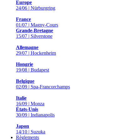
Europe
24/06 | Nürburgring
France
01/07 | Magny-Cours
Grande-Bretagne
15/07 | Silverstone
Allemagne
29/07 | Hockenheim
Hongrie
19/08 | Budapest
Belgique
02/09 | Spa-Francorchamps
Italie
16/09 | Monza
États-Unis
30/09 | Indianapolis
Japon
14/10 | Suzuka
Règlements