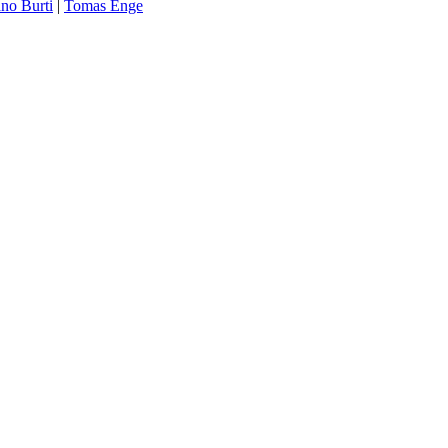
no Burti
|
Tomas Enge