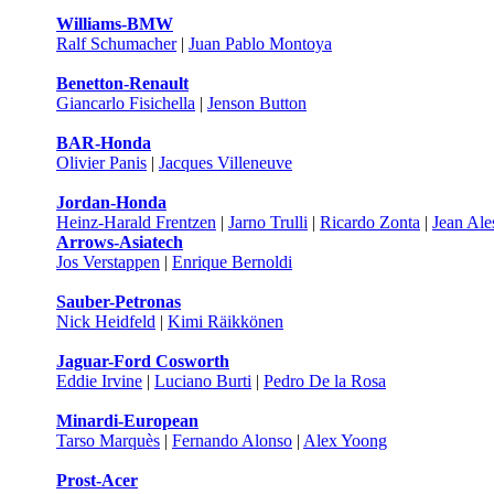
Williams-BMW
Ralf Schumacher
|
Juan Pablo Montoya
Benetton-Renault
Giancarlo Fisichella
|
Jenson Button
BAR-Honda
Olivier Panis
|
Jacques Villeneuve
Jordan-Honda
Heinz-Harald Frentzen
|
Jarno Trulli
|
Ricardo Zonta
|
Jean Ale
Arrows-Asiatech
Jos Verstappen
|
Enrique Bernoldi
Sauber-Petronas
Nick Heidfeld
|
Kimi Räikkönen
Jaguar-Ford Cosworth
Eddie Irvine
|
Luciano Burti
|
Pedro De la Rosa
Minardi-European
Tarso Marquès
|
Fernando Alonso
|
Alex Yoong
Prost-Acer