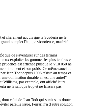
 et chèrement acquis que la Scuderia ne le
au grand complet l'équipe victorieuse, matériel
ôt que de s'aventurer sur des terrains
mieux exploiter les gommes les plus tendres et
ême prudence est affichée puisque le V10 050 ne
n encombrement et son poids. Ce même souci de
 par Jean Todt depuis 1996 résiste au temps et
ir une domination durable en est une autre!
"
et Williams, par exemple, ont affiché leurs
ia ne le sait que trop et ne laissera pas
, dont celui de Jean Todt qui serait sans doute
viter pareille issue, Ferrari n'a d'autre solution