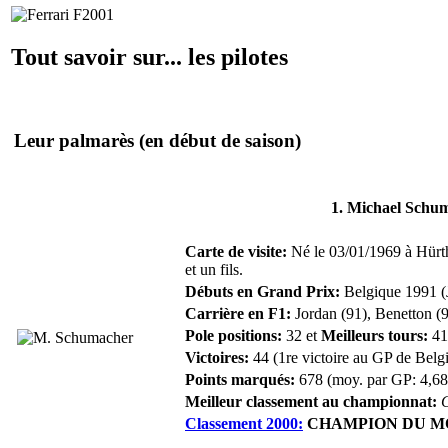
Tout savoir sur... les pilotes
Leur palmarès
(en début de saison)
1. Michael Schu
Carte de visite:
Né le 03/01/1969 à Hürth
et un fils.
Débuts en Grand Prix:
Belgique 1991 (
Carrière en F1:
Jordan (91), Benetton (92
Pole positions:
32 et
Meilleurs tours:
41
Victoires:
44 (1re victoire au GP de Belg
Points marqués:
678 (moy. par GP: 4,68
Meilleur classement au championnat:
Classement 2000:
CHAMPION DU M