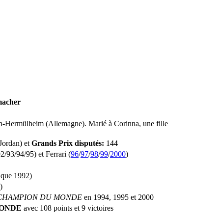
macher
-Hermülheim (Allemagne). Marié à Corinna, une fille
Jordan) et
Grands Prix disputés:
144
/93/94/95) et Ferrari (
96
/
97
/
98
/
99
/
2000
)
ique 1992)
)
CHAMPION DU MONDE
en 1994, 1995 et 2000
ONDE
avec 108 points et 9 victoires