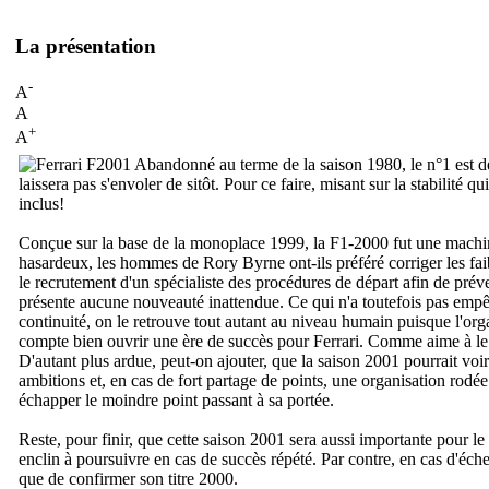
La présentation
-
A
A
+
A
Abandonné au terme de la saison 1980, le n°1 est d
laissera pas s'envoler de sitôt. Pour ce faire, misant sur la stabilité 
inclus!
Conçue sur la base de la monoplace 1999, la F1-2000 fut une machine p
hasardeux, les hommes de Rory Byrne ont-ils préféré corriger les fa
le recrutement d'un spécialiste des procédures de départ afin de pré
présente aucune nouveauté inattendue. Ce qui n'a toutefois pas emp
continuité, on le retrouve tout autant au niveau humain puisque l'or
compte bien ouvrir une ère de succès pour Ferrari. Comme aime à l
D'autant plus ardue, peut-on ajouter, que la saison 2001 pourrait voi
ambitions et, en cas de fort partage de points, une organisation rodé
échapper le moindre point passant à sa portée.
Reste, pour finir, que cette saison 2001 sera aussi importante pour l
enclin à poursuivre en cas de succès répété. Par contre, en cas d'échec, 
que de confirmer son titre 2000.