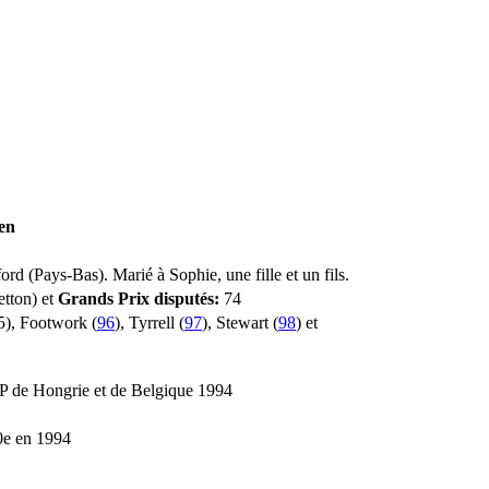
en
d (Pays-Bas). Marié à Sophie, une fille et un fils.
tton) et
Grands Prix disputés:
74
5), Footwork (
96
), Tyrrell (
97
), Stewart (
98
) et
 de Hongrie et de Belgique 1994
e en 1994