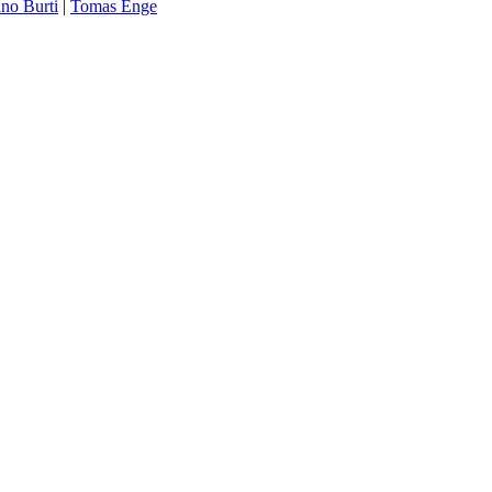
no Burti
|
Tomas Enge