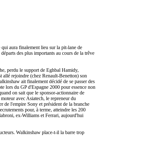
ui aura finalement lieu sur la pit-lane de
départs des plus importants au cours de la trêve
nche, perdu le support de Eghbal Hamidy,
t allé rejoindre (chez Renault-Benetton) son
alkinshaw ait finalement décidé de se passer des
ilote lors du GP d'Espagne 2000 pour essence non
quand on sait que le sponsor-actionnaire de
e moteur avec Asiatech, le repreneur du
er de l'empire Sony et président de la branche
crutements pour, à terme, atteindre les 200
abroni, ex-Williams et Ferrari, aujourd'hui
ucteurs. Walkinshaw place-t-il la barre trop