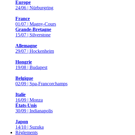
Europe
24/06 | Nürburgring
France
01/07 | Magny-Cours
Grande-Bretagne
15/07 | Silverstone
Allemagne
29/07 | Hockenheim
Hongrie
19/08 | Budapest
Belgique
02/09 | Spa-Francorchamps
Italie
16/09 | Monza
États-Unis
30/09 | Indianapolis
Japon
14/10 | Suzuka
Règlements