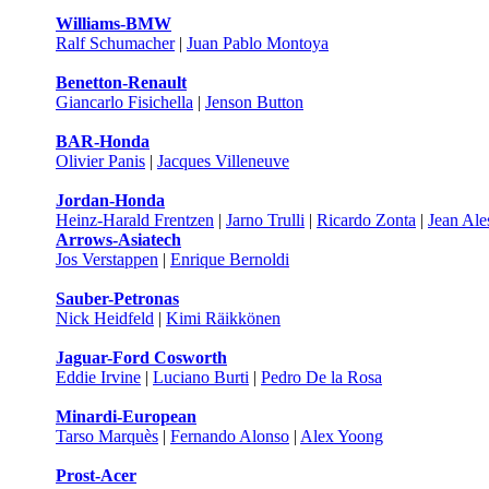
Williams-BMW
Ralf Schumacher
|
Juan Pablo Montoya
Benetton-Renault
Giancarlo Fisichella
|
Jenson Button
BAR-Honda
Olivier Panis
|
Jacques Villeneuve
Jordan-Honda
Heinz-Harald Frentzen
|
Jarno Trulli
|
Ricardo Zonta
|
Jean Ale
Arrows-Asiatech
Jos Verstappen
|
Enrique Bernoldi
Sauber-Petronas
Nick Heidfeld
|
Kimi Räikkönen
Jaguar-Ford Cosworth
Eddie Irvine
|
Luciano Burti
|
Pedro De la Rosa
Minardi-European
Tarso Marquès
|
Fernando Alonso
|
Alex Yoong
Prost-Acer