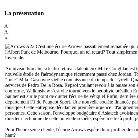
La présentation
-
A
A
+
A
C'est une écurie Arrows passablement remaniée qui ent
l'Albert Park de Melbourne. Pourquoi un tel retard? Tout simplement 
hivernale.
Au niveau humain, si le discret mais talentueux Mike Coughlan est to
nouvelle étoile de l'aérodynamique récemment passé chez Jordan. Tou
"pote" Mike Gascoyne vieille connaissance du temps de Tyrrell. Quan
services de Pedro De la Rosa. Repsol voulant revoir à la baisse son 
conforme, Walkinshaw s'est vite tourné vers le néophyte brésilien En
Sauber est sur le point de quitter l'écurie helvétique! Enfin, derniè
département F1 de Peugeot Sport. Une nouvelle société financée par un
musique. Cette entreprise décidait en première urgence "d'augmenter
personnes. Cette saison, l'enveloppe budgétaire d'Asiatech avoisiner
directeur technique de cette nouvelle société, espère mettre à profi
Pour l'heure seule cliente, l'écurie Arrows espère donc profiter de s
haut?