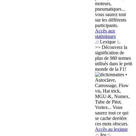
moteurs,
pneumatiques...
vous saurez tout
sur les différents
participants.
Accès aux
statistiques
.:: Lexique ::.
>> Découvrez la
signification de
plus de
980 termes
utilisés dans le petit
monde de la F1!
•
Autoclave,
Carrossage, Flow
vis, Hat trick,
MGU-K, Nomex,
Tube de Pitot,
Vortex... Vous
saurez tout ce qui
se cache derrière
ces mots obscurs.
Accès au lexique
.:: Jeu ::.