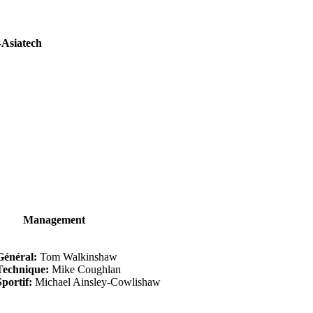
Asiatech
Management
Général:
Tom Walkinshaw
Technique:
Mike Coughlan
portif:
Michael Ainsley-Cowlishaw