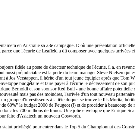
amera en Australie sa 23e campagne. D'où une présentation officielle q
parce que l'écurie de Leafield a dû composer avec quelques arrivées et 
ujours fidèle au poste de directeur technique de l'écurie, il a, en reva
t aussi préjudiciable est la perte du team manager Steve Nielsen qui es
t à Jos Verstappen, il hérite d'un tout jeune équipier après que Tom W
enveloppe budgétaire et faire payer à l'écurie le déclassement de son p
rique Bernoldi et son sponsor Red Bull - une bonne affaire potentielle 
re nouveauté mais pas des moindres, l'arrivée d'un tout nouveau partenair
 groupe d'investisseurs à la tête duquel se trouve le fils Morita, hériti
 de 60%" le budget 2000 de Peugeot (!) et de procéder à beaucoup de re
a donc les 700 millions de francs. Une jolie enveloppe que Enrique Scal
t pour faire d'Asiatech un nouveau Cosworth.
on statut privilégié pour entrer dans le Top 5 du Championnat des Constr