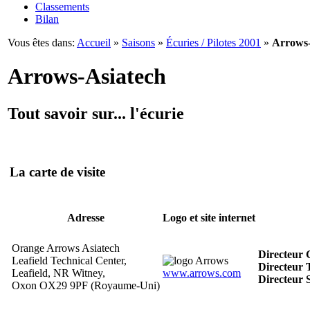
Classements
Bilan
Vous êtes dans:
Accueil
»
Saisons
»
Écuries / Pilotes 2001
»
Arrows-
Arrows-Asiatech
Tout savoir sur... l'écurie
La carte de visite
Adresse
Logo et site internet
Orange Arrows Asiatech
Directeur 
Leafield Technical Center,
Directeur 
Leafield, NR Witney,
www.arrows.com
Directeur S
Oxon OX29 9PF (Royaume-Uni)