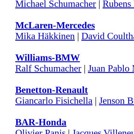
Michael Schumacher
|
Rubens 
McLaren-Mercedes
Mika Häkkinen
|
David Coulth
Williams-BMW
Ralf Schumacher
|
Juan Pablo
Benetton-Renault
Giancarlo Fisichella
|
Jenson B
BAR-Honda
Olivier Panis
|
Jacques Villene