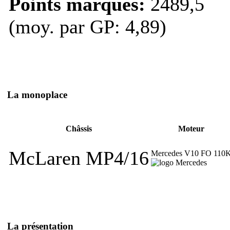
Points marqués:
2489,5
(moy. par GP: 4,89)
La monoplace
Châssis
Moteur
McLaren MP4/16
Mercedes V10 FO 110
La présentation