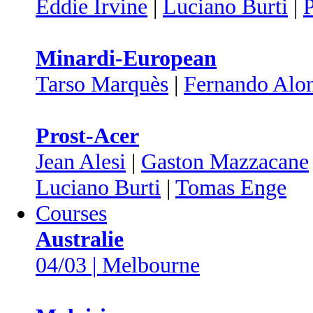
Eddie Irvine
|
Luciano Burti
|
P
Minardi-European
Tarso Marquès
|
Fernando Alo
Prost-Acer
Jean Alesi
|
Gaston Mazzacane
Luciano Burti
|
Tomas Enge
Courses
Australie
04/03 | Melbourne