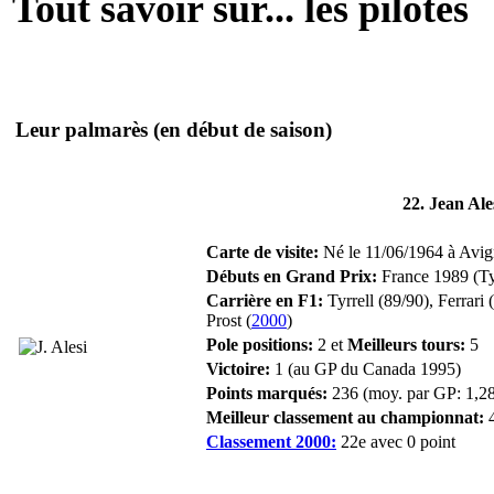
Tout savoir sur... les pilotes
Leur palmarès
(en début de saison)
22. Jean Ale
Carte de visite:
Né le 11/06/1964 à Avign
Débuts en Grand Prix:
France 1989 (Tyr
Carrière en F1:
Tyrrell (89/90), Ferrari
Prost (
2000
)
Pole positions:
2 et
Meilleurs tours:
5
Victoire:
1 (au GP du Canada 1995)
Points marqués:
236 (moy. par GP: 1,2
Meilleur classement au championnat:
4
Classement 2000:
22e avec 0 point