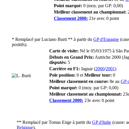
Point marqué:
0 (moy. par GP: 0,00)
Meilleur classement au championnat:
2
Classement 2000:
21e avec 0 point
* Remplacé par
Luciano Burti
** à partir du
GP d'Espagne
(caus
positifs).
Carte de visite:
Né le 05/03/1975 à São Paul
Débuts en Grand Prix:
Autriche 2000 (Jag
disputés:
5
Carrière en F1:
Jaguar (
2000
/
2001
)
Pole position:
0 et
Meilleur tour:
0
Meilleur classement en course:
8e au
GP d
Point marqué:
0 (moy. par GP: 0,00)
Meilleur classement au championnat:
23e
Classement 2000:
23e avec 0 point
** Remplacé par
Tomas Enge
à partir du
GP d'Italie
(cause: a
Belgique
).