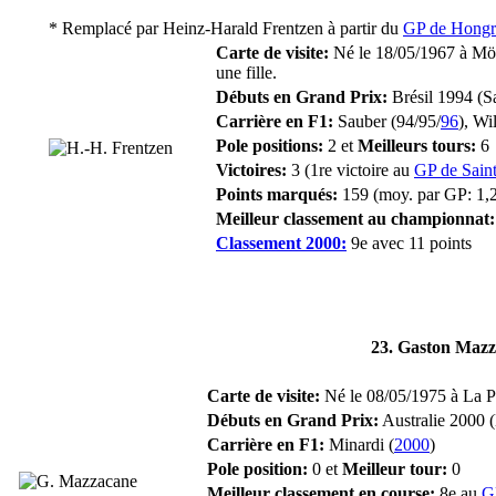
* Remplacé par
Heinz-Harald Frentzen
à partir du
GP de Hongr
Carte de visite:
Né le 18/05/1967 à Mö
une fille.
Débuts en Grand Prix:
Brésil 1994 (S
Carrière en F1:
Sauber (94/95/
96
), Wi
Pole positions:
2 et
Meilleurs tours:
6
Victoires:
3 (1re victoire au
GP de Sain
Points marqués:
159 (moy. par GP: 1,
Meilleur classement au championnat:
Classement 2000:
9e avec 11 points
23. Gaston Mazz
Carte de visite:
Né le 08/05/1975 à La Pl
Débuts en Grand Prix:
Australie 2000 
Carrière en F1:
Minardi (
2000
)
Pole position:
0 et
Meilleur tour:
0
Meilleur classement en course:
8e au
G