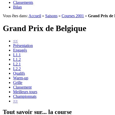
Classements
Bilan
Vous êtes dans:
Accueil
»
Saisons
»
Courses 2001
»
Grand Prix de 
Grand Prix de Belgique
<<
Présentation
Engagés
L1.1
L1.2
L2.1
L2.2
Qualifs
Warm-up
Grille
Classement
Meilleurs tours
Championnats
>>
Tout savoir sur... la course