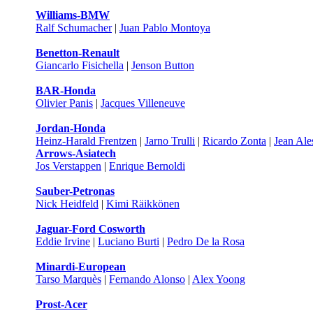
Williams-BMW
Ralf Schumacher
|
Juan Pablo Montoya
Benetton-Renault
Giancarlo Fisichella
|
Jenson Button
BAR-Honda
Olivier Panis
|
Jacques Villeneuve
Jordan-Honda
Heinz-Harald Frentzen
|
Jarno Trulli
|
Ricardo Zonta
|
Jean Ale
Arrows-Asiatech
Jos Verstappen
|
Enrique Bernoldi
Sauber-Petronas
Nick Heidfeld
|
Kimi Räikkönen
Jaguar-Ford Cosworth
Eddie Irvine
|
Luciano Burti
|
Pedro De la Rosa
Minardi-European
Tarso Marquès
|
Fernando Alonso
|
Alex Yoong
Prost-Acer