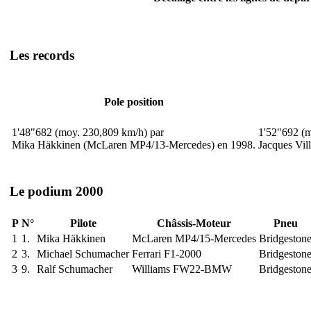
Les records
Pole position
1'48"682 (moy. 230,809 km/h) par
1'52"692 (m
Mika Häkkinen (McLaren MP4/13-Mercedes) en 1998.
Jacques Vil
Le podium 2000
P
N°
Pilote
Châssis-Moteur
Pneu
1
1.
Mika Häkkinen
McLaren MP4/15-Mercedes
Bridgeston
2
3.
Michael Schumacher
Ferrari F1-2000
Bridgeston
3
9.
Ralf Schumacher
Williams FW22-BMW
Bridgeston