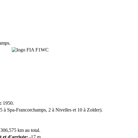
amps.
:
1950.
5 à Spa-Francorchamps, 2 à Nivelles et 10 à Zolder).
 306,575 km au total.
t et d'arrivée:
-17 m.