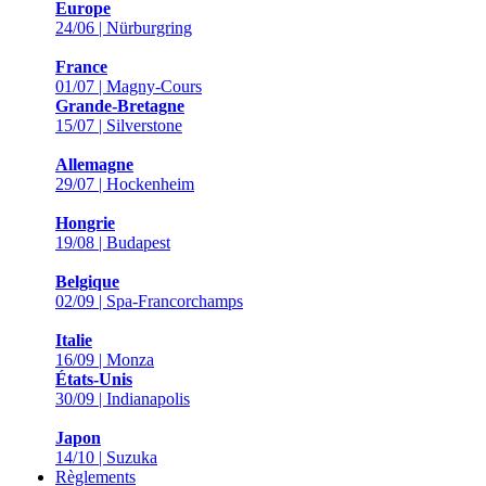
Europe
24/06 | Nürburgring
France
01/07 | Magny-Cours
Grande-Bretagne
15/07 | Silverstone
Allemagne
29/07 | Hockenheim
Hongrie
19/08 | Budapest
Belgique
02/09 | Spa-Francorchamps
Italie
16/09 | Monza
États-Unis
30/09 | Indianapolis
Japon
14/10 | Suzuka
Règlements