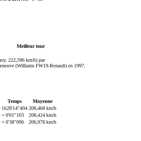
Meilleur tour
oy. 222,596 km/h) par
leneuve (Williams FW19-Renault) en 1997.
Temps
Moyenne
e
1h28'14"494
208,468 km/h
e
+ 0'01"103
208,424 km/h
e
+ 0'38"096
206,978 km/h