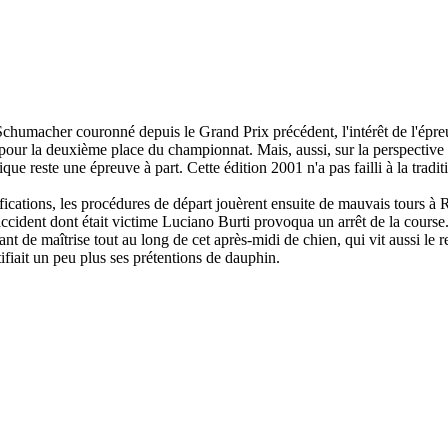
humacher couronné depuis le Grand Prix précédent, l'intérêt de l'épreuv
ur la deuxième place du championnat. Mais, aussi, sur la perspective
reste une épreuve à part. Cette édition 2001 n'a pas failli à la tradit
lifications, les procédures de départ jouèrent ensuite de mauvais tours 
 accident dont était victime Luciano Burti provoqua un arrêt de la cours
t de maîtrise tout au long de cet après-midi de chien, qui vit aussi le 
ifiait un peu plus ses prétentions de dauphin.