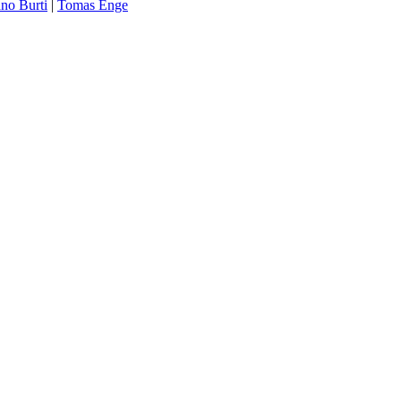
no Burti
|
Tomas Enge