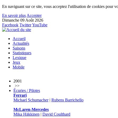
En naviguant sur ce site, vous acceptez l'utilisation de cookies pour vo
En savoir plus
Accepter
Dimanche 09 Août 2026
Facebook
Twitter
YouTube
Accueil
Actualités
Saisons
Statistiques
Lexique
Jeux
Mobile
2001
>>
Écuries / Pilotes
Ferrari
Michael Schumacher
|
Rubens Barrichello
McLaren-Mercedes
Mika Häkkinen
|
David Coulthard