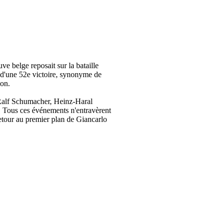
e belge reposait sur la bataille
 d'une 52e victoire, synonyme de
ion.
à Ralf Schumacher, Heinz-Haral
e. Tous ces événements n'entravèrent
retour au premier plan de Giancarlo