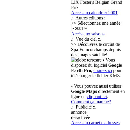
LIX Foster's Belgian Grand
Prix
Accès au calendrier 2001
.:: Autres éditions ::.
>> Sélectionnez une année:
Accès aux saisons
.:: Vue du ciel ::.
>> Découvrez le circuit de
Spa-Francorchamps depuis
des images satellite!
• Vous
disposez du logiciel
Google
Earth Pro
,
cliquez ici
pour
télécharger le fichier KMZ.
• Vous pouvez aussi utiliser
Google Maps
directement en
ligne en
cliquant ici
.
Comment ça marche?
.:: Publicité ::.
annonce
désactivée
Accès au carnet d'adresses