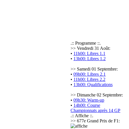
.:: Programme ::.
>> Vendredi 31 Août:
•
11h00: Libres 1.1
•
13h00: Libres 1.2
>> Samedi 01 Septembre:
•
09h00: Libres 2.1
•
11h00: Libres 2.2
•
13h00: Qualifications
>> Dimanche 02 Septembre:
•
09h30: Warm-up
•
14h00: Course
Championnats après 14 GP
.:: Affiche ::.
>> 677e Grand Prix de F1: