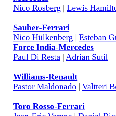
Nico Rosberg
|
Lewis Hamilt
Sauber-Ferrari
Nico Hülkenberg
|
Esteban Gu
Force India-Mercedes
Paul Di Resta
|
Adrian Sutil
Williams-Renault
Pastor Maldonado
|
Valtteri B
Toro Rosso-Ferrari
Jean-Eric Vergne
|
Daniel Ric