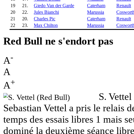
19
21.
Giedo Van der Garde
Caterham
Renault
20
22.
Jules Bianchi
Marussia
Coswort
21
20.
Charles Pic
Caterham
Renault
22
23.
Max Chilton
Marussia
Coswort
Red Bull ne s'endort pas
-
A
A
+
A
S. Vettel
Sebastian Vettel a pris le relais
temps des essais libres 1 mais se
dominé la deuxième séance libr