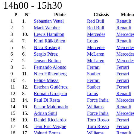
14h00 - 15h30
P
N°
Pilote
Châssis
Moteu
1
1.
Sebastian Vettel
Red Bull
Renault
2
2.
Mark Webber
Red Bull
Renault
3
10.
Lewis Hamilton
Mercedes
Mercede
4
7.
Kimi Räikkönen
Lotus
Renault
5
9.
Nico Rosberg
Mercedes
Mercede
6
6.
Sergio Pérez
McLaren
Mercede
7
5.
Jenson Button
McLaren
Mercede
8
3.
Fernando Alonso
Ferrari
Ferrari
9
11.
Nico Hülkenberg
Sauber
Ferrari
10
4.
Felipe Massa
Ferrari
Ferrari
11
12.
Esteban Gutiérrez
Sauber
Ferrari
12
8.
Romain Grosjean
Lotus
Renault
13
14.
Paul Di Resta
Force India
Mercede
14
16.
Pastor Maldonado
Williams
Renault
15
15.
Adrian Sutil
Force India
Mercede
16
19.
Daniel Ricciardo
Toro Rosso
Ferrari
17
18.
Jean-Eric Vergne
Toro Rosso
Ferrari
18
17.
Valtteri Bottas
Williams
Renault