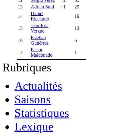
12
Sergio Pérez
+2
35
13
Adrian Sutil
+1
29
Daniel
14
19
Ricciardo
Jean-Eric
15
13
Vergne
Esteban
16
6
Gutiérrez
Pastor
17
1
Maldonado
Rubriques
Actualités
Saisons
Statistiques
Lexique