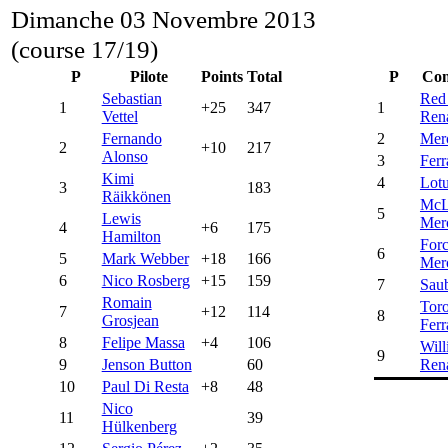
Dimanche 03 Novembre 2013
(course 17/19)
P
Pilote
Points
Total
P
Con
Sebastian
Red
1
+25
347
1
Vettel
Rena
Fernando
2
Mer
2
+10
217
Alonso
3
Ferr
Kimi
4
Lot
3
183
Räikkönen
McL
5
Lewis
Mer
4
+6
175
Hamilton
Forc
6
5
Mark Webber
+18
166
Mer
6
Nico Rosberg
+15
159
7
Sau
Romain
Tor
7
+12
114
8
Grosjean
Ferr
8
Felipe Massa
+4
106
Will
9
9
Jenson Button
60
Rena
10
Paul Di Resta
+8
48
Nico
11
39
Hülkenberg