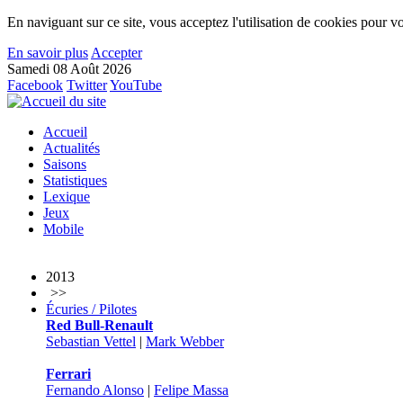
En naviguant sur ce site, vous acceptez l'utilisation de cookies pour vo
En savoir plus
Accepter
Samedi 08 Août 2026
Facebook
Twitter
YouTube
Accueil
Actualités
Saisons
Statistiques
Lexique
Jeux
Mobile
2013
>>
Écuries / Pilotes
Red Bull-Renault
Sebastian Vettel
|
Mark Webber
Ferrari
Fernando Alonso
|
Felipe Massa