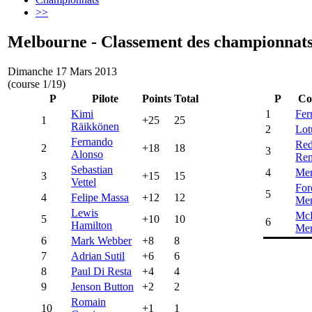
>>
Melbourne - Classement des championnat
Dimanche 17 Mars 2013
(course 1/19)
P
Pilote
Points
Total
P
Co
Kimi
1
Fer
1
+25
25
Räikkönen
2
Lot
Fernando
Red
2
+18
18
3
Alonso
Ren
Sebastian
4
Mer
3
+15
15
Vettel
For
5
4
Felipe Massa
+12
12
Mer
Lewis
Mc
5
+10
10
6
Hamilton
Mer
6
Mark Webber
+8
8
7
Adrian Sutil
+6
6
8
Paul Di Resta
+4
4
9
Jenson Button
+2
2
Romain
10
+1
1