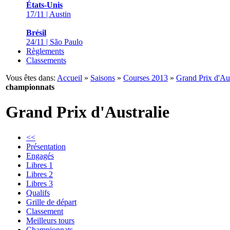
États-Unis
17/11 | Austin
Brésil
24/11 | São Paulo
Règlements
Classements
Vous êtes dans:
Accueil
»
Saisons
»
Courses 2013
»
Grand Prix d'Aus
championnats
Grand Prix d'Australie
<<
Présentation
Engagés
Libres 1
Libres 2
Libres 3
Qualifs
Grille de départ
Classement
Meilleurs tours
Championnats