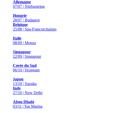
Allemagne
07/07 | Nürburgring
Hongrie
28/07 | Budapest
Belgique
25/08 | Spa-Francorchamps
Italie
08/09 | Monza
Singapour
22/09 | Singapour
Corée du Sud
06/10 | Yeongam
Japon
13/10 | Suzuka
Inde
27/10 | New Delhi
Abou Dhabi
03/11 | Yas Marina