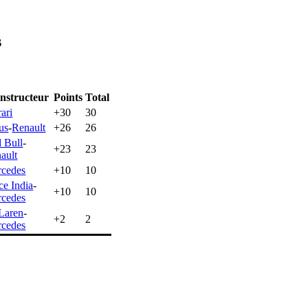
s
nstructeur
Points
Total
rari
+30
30
us
-
Renault
+26
26
 Bull
-
+23
23
ault
cedes
+10
10
ce India
-
+10
10
cedes
Laren
-
+2
2
cedes