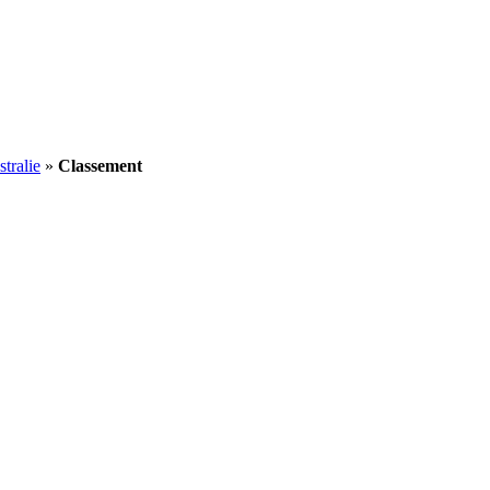
tralie
»
Classement