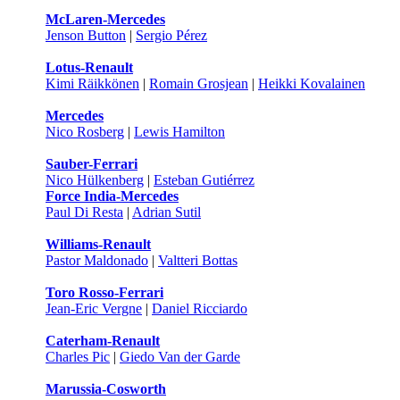
McLaren-Mercedes
Jenson Button
|
Sergio Pérez
Lotus-Renault
Kimi Räikkönen
|
Romain Grosjean
|
Heikki Kovalainen
Mercedes
Nico Rosberg
|
Lewis Hamilton
Sauber-Ferrari
Nico Hülkenberg
|
Esteban Gutiérrez
Force India-Mercedes
Paul Di Resta
|
Adrian Sutil
Williams-Renault
Pastor Maldonado
|
Valtteri Bottas
Toro Rosso-Ferrari
Jean-Eric Vergne
|
Daniel Ricciardo
Caterham-Renault
Charles Pic
|
Giedo Van der Garde
Marussia-Cosworth