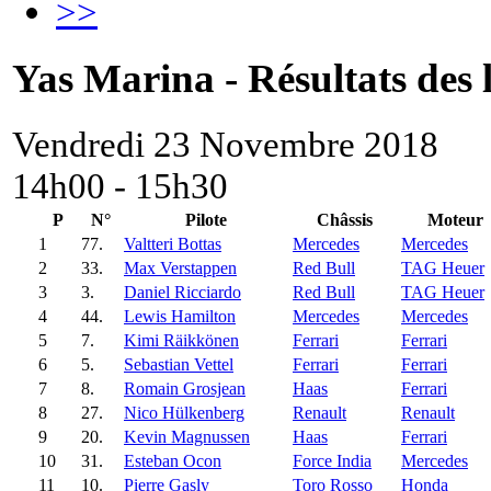
>>
Yas Marina - Résultats des l
Vendredi 23 Novembre 2018
14h00 - 15h30
P
N°
Pilote
Châssis
Moteur
1
77.
Valtteri Bottas
Mercedes
Mercedes
2
33.
Max Verstappen
Red Bull
TAG Heuer
3
3.
Daniel Ricciardo
Red Bull
TAG Heuer
4
44.
Lewis Hamilton
Mercedes
Mercedes
5
7.
Kimi Räikkönen
Ferrari
Ferrari
6
5.
Sebastian Vettel
Ferrari
Ferrari
7
8.
Romain Grosjean
Haas
Ferrari
8
27.
Nico Hülkenberg
Renault
Renault
9
20.
Kevin Magnussen
Haas
Ferrari
10
31.
Esteban Ocon
Force India
Mercedes
11
10.
Pierre Gasly
Toro Rosso
Honda