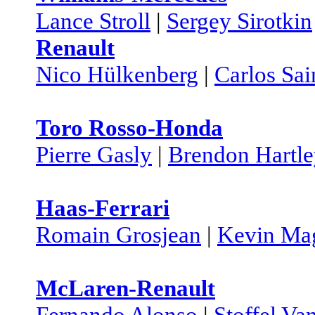
Lance Stroll
|
Sergey Sirotkin
Renault
Nico Hülkenberg
|
Carlos Sai
Toro Rosso-Honda
Pierre Gasly
|
Brendon Hartl
Haas-Ferrari
Romain Grosjean
|
Kevin Ma
McLaren-Renault
Fernando Alonso
|
Stoffel Va