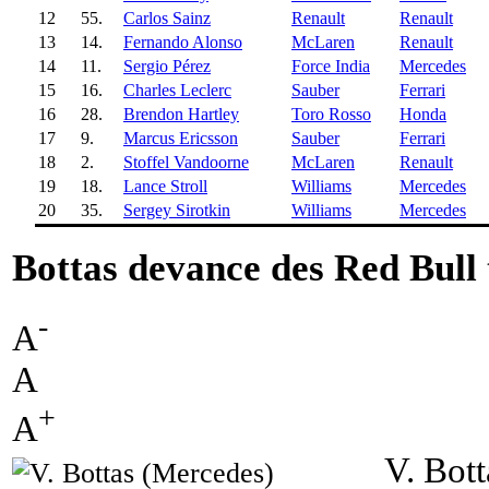
12
55.
Carlos Sainz
Renault
Renault
13
14.
Fernando Alonso
McLaren
Renault
14
11.
Sergio Pérez
Force India
Mercedes
15
16.
Charles Leclerc
Sauber
Ferrari
16
28.
Brendon Hartley
Toro Rosso
Honda
17
9.
Marcus Ericsson
Sauber
Ferrari
18
2.
Stoffel Vandoorne
McLaren
Renault
19
18.
Lance Stroll
Williams
Mercedes
20
35.
Sergey Sirotkin
Williams
Mercedes
Bottas devance des Red Bull 
-
A
A
+
A
V. Bot