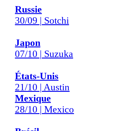
Russie
30/09 | Sotchi
Japon
07/10 | Suzuka
États-Unis
21/10 | Austin
Mexique
28/10 | Mexico