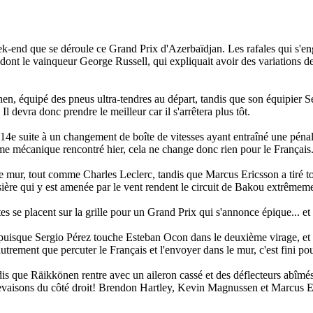
ek-end que se déroule ce Grand Prix d'Azerbaïdjan. Les rafales qui s'en
, dont le vainqueur George Russell, qui expliquait avoir des variations 
nen, équipé des pneus ultra-tendres au départ, tandis que son équipier Se
 devra donc prendre le meilleur car il s'arrêtera plus tôt.
14e suite à un changement de boîte de vitesses ayant entraîné une péna
ème mécanique rencontré hier, cela ne change donc rien pour le Français
mur, tout comme Charles Leclerc, tandis que Marcus Ericsson a tiré tou
ssière qui y est amenée par le vent rendent le circuit de Bakou extrêmeme
es se placent sur la grille pour un Grand Prix qui s'annonce épique... et c
 puisque Sergio Pérez touche Esteban Ocon dans le deuxième virage, et 
utrement que percuter le Français et l'envoyer dans le mur, c'est fini p
is que Räikkönen rentre avec un aileron cassé et des déflecteurs abîmés
revaisons du côté droit! Brendon Hartley, Kevin Magnussen et Marcus E