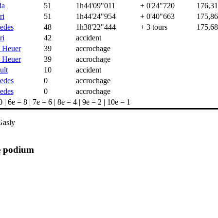
da
51
1h44'09"011
+ 0'24"720
176,31
ri
51
1h44'24"954
+ 0'40"663
175,86
edes
48
1h38'22"444
+ 3 tours
175,68
ri
42
accident
 Heuer
39
accrochage
 Heuer
39
accrochage
ult
10
accident
edes
0
accrochage
edes
0
accrochage
| 6e = 8 | 7e = 6 | 8e = 4 | 9e = 2 | 10e = 1
Gasly
le podium