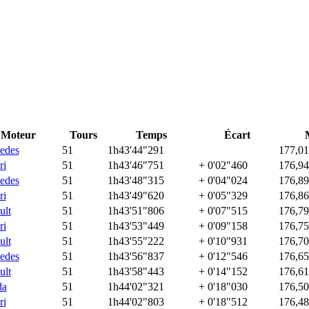
Moteur
Tours
Temps
Écart
edes
51
1h43'44"291
177,01
ri
51
1h43'46"751
+ 0'02"460
176,94
edes
51
1h43'48"315
+ 0'04"024
176,89
ri
51
1h43'49"620
+ 0'05"329
176,86
ult
51
1h43'51"806
+ 0'07"515
176,79
ri
51
1h43'53"449
+ 0'09"158
176,75
ult
51
1h43'55"222
+ 0'10"931
176,70
edes
51
1h43'56"837
+ 0'12"546
176,65
ult
51
1h43'58"443
+ 0'14"152
176,61
da
51
1h44'02"321
+ 0'18"030
176,50
ri
51
1h44'02"803
+ 0'18"512
176,48