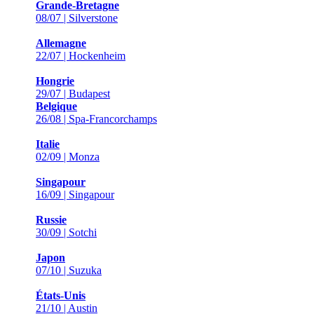
Grande-Bretagne
08/07 | Silverstone
Allemagne
22/07 | Hockenheim
Hongrie
29/07 | Budapest
Belgique
26/08 | Spa-Francorchamps
Italie
02/09 | Monza
Singapour
16/09 | Singapour
Russie
30/09 | Sotchi
Japon
07/10 | Suzuka
États-Unis
21/10 | Austin