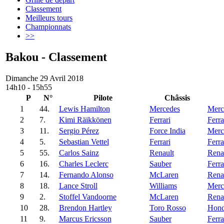
Classement
Meilleurs tours
Championnats
>>
Bakou - Classement
Dimanche 29 Avril 2018
14h10 - 15h55
P
N°
Pilote
Châssis
1
44.
Lewis Hamilton
Mercedes
Merc
2
7.
Kimi Räikkönen
Ferrari
Ferra
3
11.
Sergio Pérez
Force India
Merc
4
5.
Sebastian Vettel
Ferrari
Ferra
5
55.
Carlos Sainz
Renault
Rena
6
16.
Charles Leclerc
Sauber
Ferra
7
14.
Fernando Alonso
McLaren
Rena
8
18.
Lance Stroll
Williams
Merc
9
2.
Stoffel Vandoorne
McLaren
Rena
10
28.
Brendon Hartley
Toro Rosso
Hon
11
9.
Marcus Ericsson
Sauber
Ferra