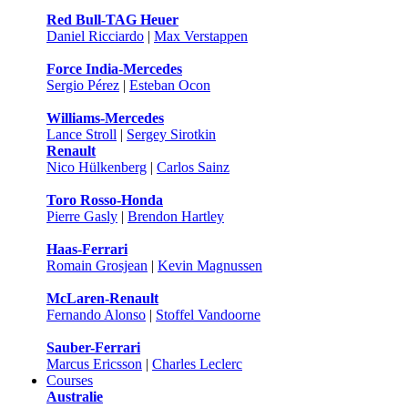
Red Bull-TAG Heuer
Daniel Ricciardo
|
Max Verstappen
Force India-Mercedes
Sergio Pérez
|
Esteban Ocon
Williams-Mercedes
Lance Stroll
|
Sergey Sirotkin
Renault
Nico Hülkenberg
|
Carlos Sainz
Toro Rosso-Honda
Pierre Gasly
|
Brendon Hartley
Haas-Ferrari
Romain Grosjean
|
Kevin Magnussen
McLaren-Renault
Fernando Alonso
|
Stoffel Vandoorne
Sauber-Ferrari
Marcus Ericsson
|
Charles Leclerc
Courses
Australie