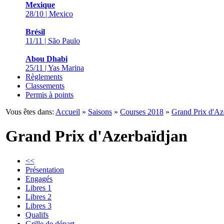
Mexique
28/10 | Mexico
Brésil
11/11 | São Paulo
Abou Dhabi
25/11 | Yas Marina
Règlements
Classements
Permis à points
Vous êtes dans:
Accueil
»
Saisons
»
Courses 2018
»
Grand Prix d'Az
Grand Prix d'Azerbaïdjan
<<
Présentation
Engagés
Libres 1
Libres 2
Libres 3
Qualifs
Grille de départ