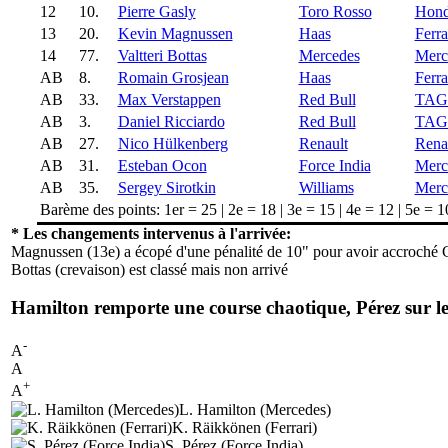
12
10.
Pierre Gasly
Toro Rosso
Hon
13
20.
Kevin Magnussen
Haas
Ferra
14
77.
Valtteri Bottas
Mercedes
Merc
AB
8.
Romain Grosjean
Haas
Ferra
AB
33.
Max Verstappen
Red Bull
TAG
AB
3.
Daniel Ricciardo
Red Bull
TAG
AB
27.
Nico Hülkenberg
Renault
Rena
AB
31.
Esteban Ocon
Force India
Merc
AB
35.
Sergey Sirotkin
Williams
Merc
Barème des points: 1er = 25 | 2e = 18 | 3e = 15 | 4e = 12 | 5e = 10 
* Les changements intervenus à l'arrivée:
Magnussen (13e) a écopé d'une pénalité de 10" pour avoir accroché 
Bottas (crevaison) est classé mais non arrivé
Hamilton remporte une course chaotique, Pérez sur 
-
A
A
+
A
L. Hamilton (Mercedes)
K. Räikkönen (Ferrari)
S. Pérez (Force India)