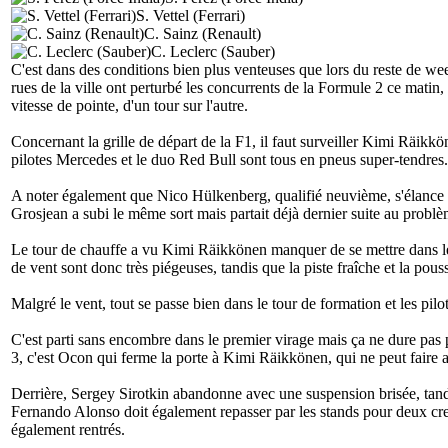
S. Vettel (Ferrari)
C. Sainz (Renault)
C. Leclerc (Sauber)
C'est dans des conditions bien plus venteuses que lors du reste de we
rues de la ville ont perturbé les concurrents de la Formule 2 ce matin
vitesse de pointe, d'un tour sur l'autre.
Concernant la grille de départ de la F1, il faut surveiller Kimi Räikkö
pilotes Mercedes et le duo Red Bull sont tous en pneus super-tendres. Il
A noter également que Nico Hülkenberg, qualifié neuvième, s'élance 
Grosjean a subi le même sort mais partait déjà dernier suite au probl
Le tour de chauffe a vu Kimi Räikkönen manquer de se mettre dans le 
de vent sont donc très piégeuses, tandis que la piste fraîche et la pou
Malgré le vent, tout se passe bien dans le tour de formation et les pilot
C'est parti sans encombre dans le premier virage mais ça ne dure pas
3, c'est Ocon qui ferme la porte à Kimi Räikkönen, qui ne peut faire a
Derrière, Sergey Sirotkin abandonne avec une suspension brisée, tand
Fernando Alonso doit également repasser par les stands pour deux c
également rentrés.