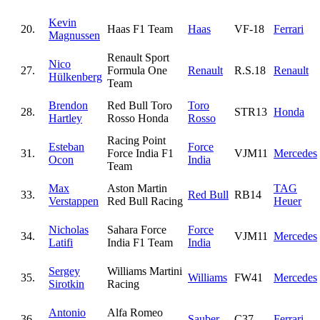
Kevin
20.
Haas F1 Team
Haas
VF-18
Ferrari
Magnussen
Renault Sport
Nico
27.
Formula One
Renault
R.S.18
Renault
Hülkenberg
Team
Brendon
Red Bull Toro
Toro
28.
STR13
Honda
Hartley
Rosso Honda
Rosso
Racing Point
Esteban
Force
31.
Force India F1
VJM11
Mercedes
Ocon
India
Team
Max
Aston Martin
TAG
33.
Red Bull
RB14
Verstappen
Red Bull Racing
Heuer
Nicholas
Sahara Force
Force
34.
VJM11
Mercedes
Latifi
India F1 Team
India
Sergey
Williams Martini
35.
Williams
FW41
Mercedes
Sirotkin
Racing
Antonio
Alfa Romeo
36.
Sauber
C37
Ferrari