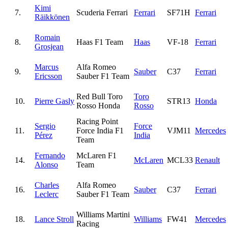
Kimi
7.
Scuderia Ferrari
Ferrari
SF71H
Ferrari
Räikkönen
Romain
8.
Haas F1 Team
Haas
VF-18
Ferrari
Grosjean
Marcus
Alfa Romeo
9.
Sauber
C37
Ferrari
Ericsson
Sauber F1 Team
Red Bull Toro
Toro
10.
Pierre Gasly
STR13
Honda
Rosso Honda
Rosso
Racing Point
Sergio
Force
11.
Force India F1
VJM11
Mercedes
Pérez
India
Team
Fernando
McLaren F1
14.
McLaren
MCL33
Renault
Alonso
Team
Charles
Alfa Romeo
16.
Sauber
C37
Ferrari
Leclerc
Sauber F1 Team
Williams Martini
18.
Lance Stroll
Williams
FW41
Mercedes
Racing