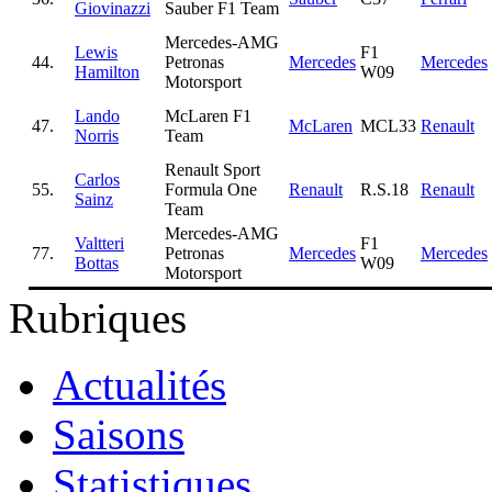
Giovinazzi
Sauber F1 Team
Mercedes-AMG
Lewis
F1
44.
Petronas
Mercedes
Mercedes
Hamilton
W09
Motorsport
Lando
McLaren F1
47.
McLaren
MCL33
Renault
Norris
Team
Renault Sport
Carlos
55.
Formula One
Renault
R.S.18
Renault
Sainz
Team
Mercedes-AMG
Valtteri
F1
77.
Petronas
Mercedes
Mercedes
Bottas
W09
Motorsport
Rubriques
Actualités
Saisons
Statistiques