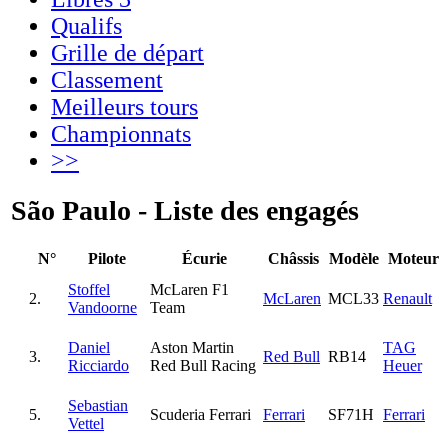
Qualifs
Grille de départ
Classement
Meilleurs tours
Championnats
>>
São Paulo - Liste des engagés
N°
Pilote
Écurie
Châssis
Modèle
Moteur
Stoffel
McLaren F1
2.
McLaren
MCL33
Renault
Vandoorne
Team
Daniel
Aston Martin
TAG
3.
Red Bull
RB14
Ricciardo
Red Bull Racing
Heuer
Sebastian
5.
Scuderia Ferrari
Ferrari
SF71H
Ferrari
Vettel