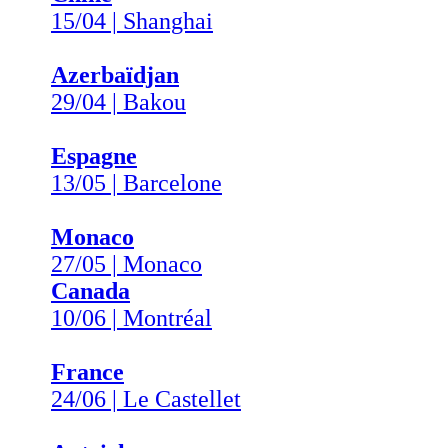
15/04 | Shanghai
Azerbaïdjan
29/04 | Bakou
Espagne
13/05 | Barcelone
Monaco
27/05 | Monaco
Canada
10/06 | Montréal
France
24/06 | Le Castellet