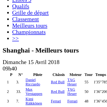
Qualifs
Grille de départ
Classement
Meilleurs tours
Championnats
>>
Shanghai - Meilleurs tours
Dimanche 15 Avril 2018
09h40
P
N°
Pilote
Châssis
Moteur
Tour
Temps
Daniel
TAG
1
3.
Red Bull
55
1'35"78
Ricciardo
Heuer
Max
TAG
2
33.
Red Bull
50
1'36"20
Verstappen
Heuer
Kimi
3
7.
Ferrari
Ferrari
48
1'36"45
Räikkönen