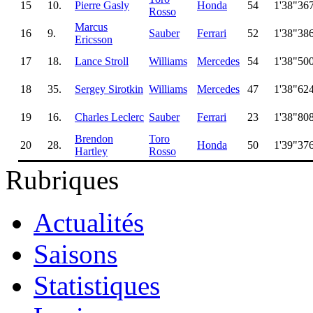
15
10.
Pierre Gasly
Honda
54
1'38"36
Rosso
Marcus
16
9.
Sauber
Ferrari
52
1'38"38
Ericsson
17
18.
Lance Stroll
Williams
Mercedes
54
1'38"50
18
35.
Sergey Sirotkin
Williams
Mercedes
47
1'38"62
19
16.
Charles Leclerc
Sauber
Ferrari
23
1'38"80
Brendon
Toro
20
28.
Honda
50
1'39"37
Hartley
Rosso
Rubriques
Actualités
Saisons
Statistiques