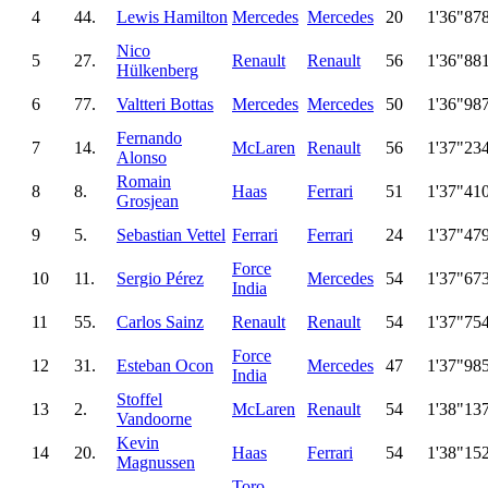
4
44.
Lewis Hamilton
Mercedes
Mercedes
20
1'36"87
Nico
5
27.
Renault
Renault
56
1'36"88
Hülkenberg
6
77.
Valtteri Bottas
Mercedes
Mercedes
50
1'36"98
Fernando
7
14.
McLaren
Renault
56
1'37"23
Alonso
Romain
8
8.
Haas
Ferrari
51
1'37"41
Grosjean
9
5.
Sebastian Vettel
Ferrari
Ferrari
24
1'37"47
Force
10
11.
Sergio Pérez
Mercedes
54
1'37"67
India
11
55.
Carlos Sainz
Renault
Renault
54
1'37"75
Force
12
31.
Esteban Ocon
Mercedes
47
1'37"98
India
Stoffel
13
2.
McLaren
Renault
54
1'38"13
Vandoorne
Kevin
14
20.
Haas
Ferrari
54
1'38"15
Magnussen
Toro