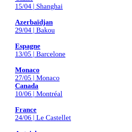
15/04 | Shanghai
Azerbaïdjan
29/04 | Bakou
Espagne
13/05 | Barcelone
Monaco
27/05 | Monaco
Canada
10/06 | Montréal
France
24/06 | Le Castellet