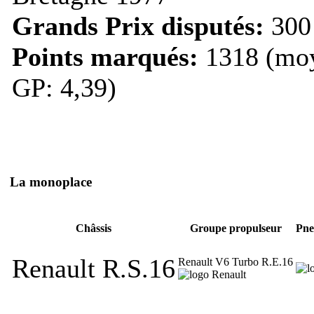
Grands Prix disputés:
300
Points marqués:
1318 (moy
GP: 4,39)
La monoplace
Châssis
Groupe propulseur
Pne
Renault R.S.16
Renault V6 Turbo R.E.16