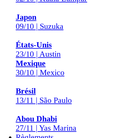
Japon
09/10 | Suzuka
États-Unis
23/10 | Austin
Mexique
30/10 | Mexico
Brésil
13/11 | São Paulo
Abou Dhabi
27/11 | Yas Marina
Règlements