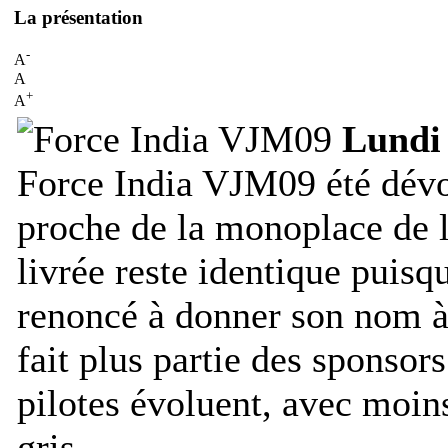
La présentation
-
A
A
+
A
Lundi 
Force India VJM09 été dévoi
proche de la monoplace de l
livrée reste identique puisq
renoncé à donner son nom à 
fait plus partie des sponso
pilotes évoluent, avec moins
gris.