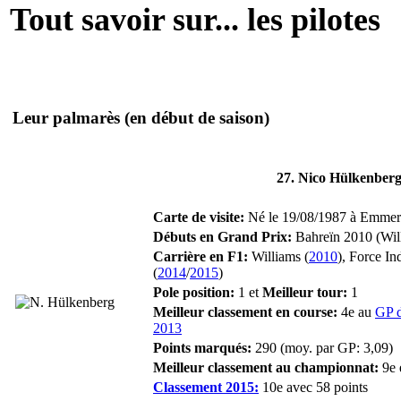
Tout savoir sur... les pilotes
Leur palmarès
(en début de saison)
27. Nico Hülkenber
Carte de visite:
Né le 19/08/1987 à Emmeri
Débuts en Grand Prix:
Bahreïn 2010 (Wil
Carrière en F1:
Williams (
2010
), Force Ind
(
2014
/
2015
)
Pole position:
1 et
Meilleur tour:
1
Meilleur classement en course:
4e au
GP d
2013
Points marqués:
290 (moy. par GP: 3,09)
Meilleur classement au championnat:
9e 
Classement 2015:
10e avec 58 points