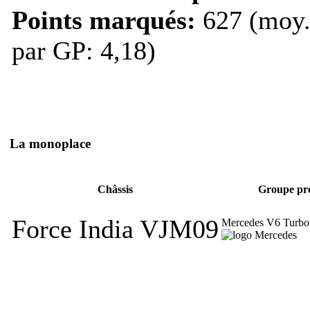
Points marqués:
627 (moy
par GP: 4,18)
La monoplace
Châssis
Groupe pr
Force India VJM09
Mercedes V6 Turb